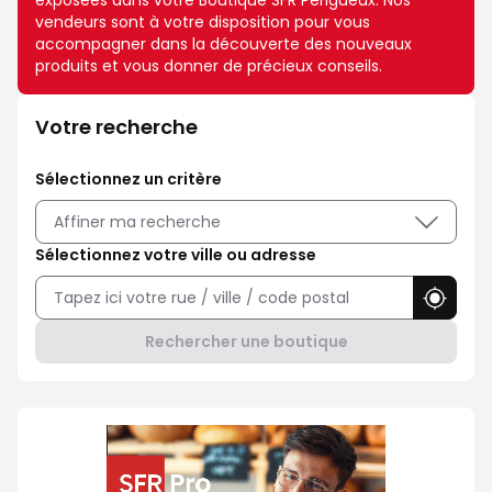
exposées dans votre Boutique SFR Perigueux. Nos
vendeurs sont à votre disposition pour vous
accompagner dans la découverte des nouveaux
produits et vous donner de précieux conseils.
Votre recherche
Sélectionnez un critère
Affiner ma recherche
Sélectionnez votre ville ou adresse
Utilise
Rechercher une boutique
Professionnel ? Choisissez SFR 