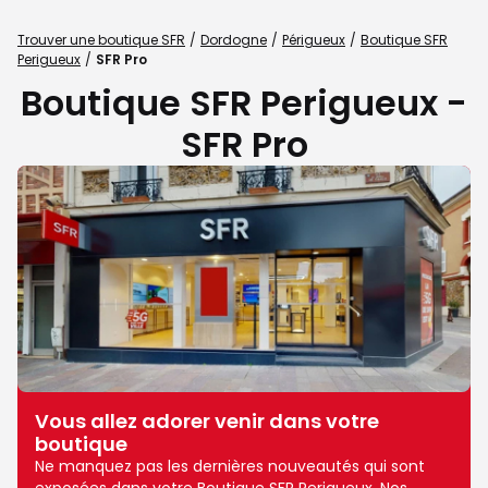
Trouver une boutique SFR
Dordogne
Périgueux
Boutique SFR
Perigueux
SFR Pro
Boutique SFR Perigueux -
SFR Pro
Vous allez adorer venir dans votre
boutique
Ne manquez pas les dernières nouveautés qui sont