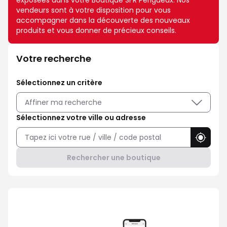
exposées dans votre Boutique SFR Perigueux. Nos
vendeurs sont à votre disposition pour vous
accompagner dans la découverte des nouveaux
produits et vous donner de précieux conseils.
Votre recherche
Sélectionnez un critère
Affiner ma recherche
Sélectionnez votre ville ou adresse
Utilise
Rechercher une boutique
Avec Maison Sécurisée, soyez ra