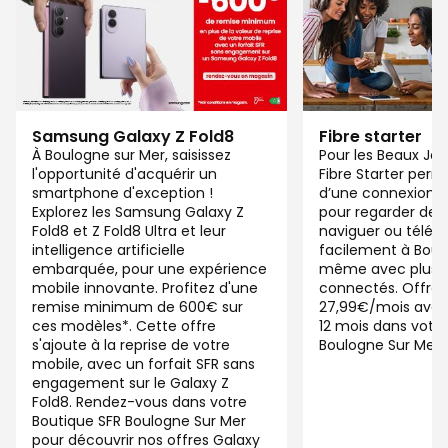
Samsung Galaxy Z Fold8
Fibre starter
À Boulogne sur Mer, saisissez
Pour les Beaux Jou
l'opportunité d'acquérir un
Fibre Starter perm
smartphone d'exception !
d’une connexion ju
Explorez les Samsung Galaxy Z
pour regarder des 
Fold8 et Z Fold8 Ultra et leur
naviguer ou télétra
intelligence artificielle
facilement à Boul
embarquée, pour une expérience
même avec plusieu
mobile innovante. Profitez d'une
connectés. Offre 
remise minimum de 600€ sur
27,99€/mois ave
ces modèles*. Cette offre
12 mois dans votre
s'ajoute à la reprise de votre
Boulogne Sur Mer.
mobile, avec un forfait SFR sans
engagement sur le Galaxy Z
Fold8. Rendez-vous dans votre
Boutique SFR Boulogne Sur Mer
pour découvrir nos offres Galaxy