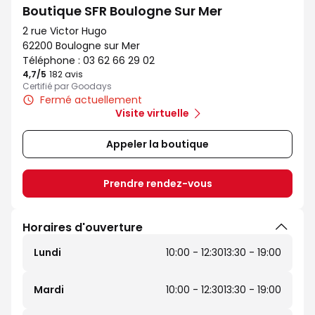
Boutique SFR Boulogne Sur Mer
2 rue Victor Hugo
62200 Boulogne sur Mer
Téléphone :
03 62 66 29 02
4,7
/5
Note de 4.7 sur 5
182 avis
Certifié par Goodays
Fermé actuellement
Visite virtuelle
Appeler la boutique
Prendre rendez-vous
Horaires d'ouverture
Lundi
10:00 - 12:30
13:30 - 19:00
Mardi
10:00 - 12:30
13:30 - 19:00