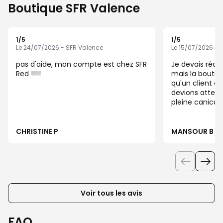
Boutique SFR Valence
1
/5
1
/5
Note de 1 sur 5
Note de 1 sur 5
Le 24/07/2026 - SFR Valence
Le 15/07/2026 - 
pas d'aide, mon compte est chez SFR
Je devais récu
Red !!!!!
mais la boutiqu
qu'un client a 
devions attendr
pleine canicule
inadmissible, d
seul et j'ai at
minutes pour 
CHRISTINE P
MANSOUR B
sim en 3 minutes ch
nous avons a d
de carte sim 
notre profils 
notre carte s
en 2 minutes. Vous êtes bloquer dans
Voir tous les avis
le passé veuill
sera la prochai
me rendrais da
FAQ