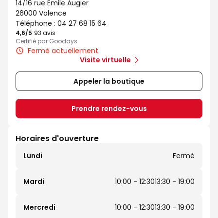
14/16 rue Emile Augier
26000 Valence
Téléphone :
04 27 68 15 64
4,6
/5
Note de 4.6 sur 5
93 avis
Certifié par Goodays
Fermé actuellement
Visite virtuelle
Appeler la boutique
Prendre rendez-vous
Horaires d'ouverture
Lundi
Fermé
Mardi
10:00 - 12:30
13:30 - 19:00
Mercredi
10:00 - 12:30
13:30 - 19:00