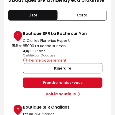
3 boutiques SFR à Aizenay et à proximité
Liste
Carte
Boutique SFR La Roche sur Yon
1
C Cial les Flaneries Hyper U
15.5 km
85000 La Roche sur Yon
4,8
/5
Note de 4.8 sur 5
327 avis
Certifié par Goodays
Fermé actuellement
Itinéraire
Prendre rendez-vous
Voir la boutique
Boutique SFR Challans
2
122 Bis rue Carnot