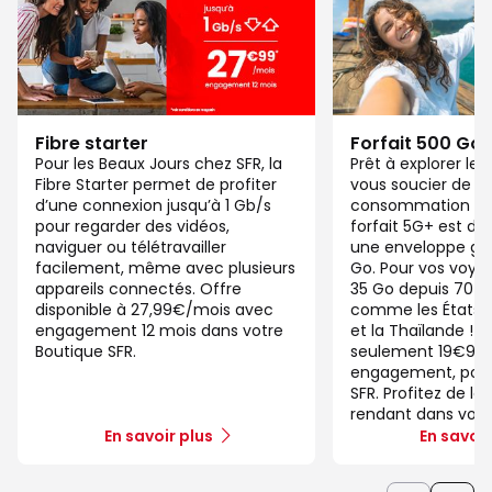
Fibre starter
Forfait 500 Go
Pour les Beaux Jours chez SFR, la
Prêt à explorer l
Fibre Starter permet de profiter
vous soucier de v
d’une connexion jusqu’à 1 Gb/s
consommation de
pour regarder des vidéos,
forfait 5G+ est di
naviguer ou télétravailler
une enveloppe gé
facilement, même avec plusieurs
Go. Pour vos voya
appareils connectés. Offre
35 Go depuis 70 d
disponible à 27,99€/mois avec
comme les États-U
engagement 12 mois dans votre
et la Thaïlande ! 
Boutique SFR.
seulement 19€99/
engagement, pour 
SFR. Profitez de la
rendant dans votr
En savoir plus
En savoir