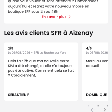
quand vous voulez et sans attendre ? Commandez
aujourd'hui et retirez votre nouveau mobile en
boutique SFR sous 2h ou 48h
En savoir plus
Les avis clients SFR à Aizenay
2
/5
4
/5
Note de 2 sur 5
Note de 4 sur 5
Le 06/08/2026 - SFR La Roche sur Yon
Le 03/08/2026 - 
Cela fait 2h que ma nouvelle carte
Merci au vend
SIM a été changé, et elle n'a toujours
accueil
pas été activé. Comment cela se fait
? Cordialement,
SEBASTIEN P
DOMINIQUE R