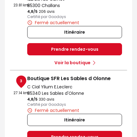
23.81 km
85300 Challans
4,8
/5
Note de 4.8 sur 5
206 avis
Certifié par Goodays
Fermé actuellement
Itinéraire
Prendre rendez-vous
Voir la boutique
Boutique SFR Les Sables d Olonne
3
C Cial Ylium E.Leclerc
27.14 km
85340 Les Sables d'Olonne
4,8
/5
Note de 4.8 sur 5
330 avis
Certifié par Goodays
Fermé actuellement
Itinéraire