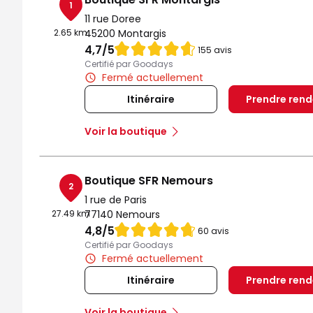
1
11 rue Doree
2.65 km
45200 Montargis
Note de 4.7 sur 5
4,7
/5
155 avis
Certifié par Goodays
Fermé actuellement
Itinéraire
Prendre ren
Voir la boutique
Boutique SFR Nemours
2
1 rue de Paris
27.49 km
77140 Nemours
Note de 4.8 sur 5
4,8
/5
60 avis
Certifié par Goodays
Fermé actuellement
Itinéraire
Prendre ren
Voir la boutique