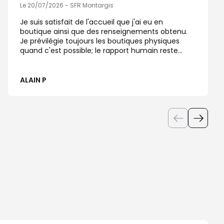
Le 20/07/2026 - SFR Montargis
Je suis satisfait de l'accueil que j'ai eu en
boutique ainsi que des renseignements obtenu.
Je prévilégie toujours les boutiques physiques
quand c'est possible; le rapport humain reste
important à mes yeux. Mais dans le cas présent, il
est dommage que la modification de mon
contrat n'ai pu se faire qu'en passant par internet
ALAIN P
d'où les 4 étoiles au lieu de 5.