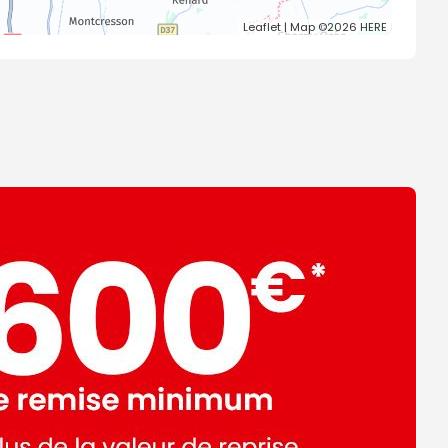
Leaflet
| Map ©2026
HERE