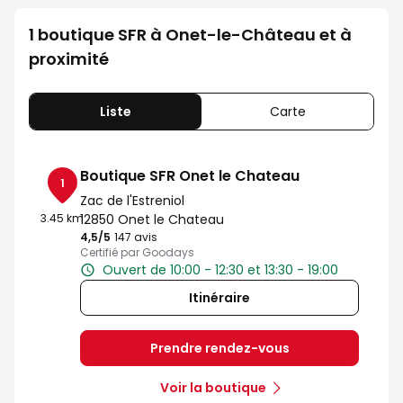
1 boutique SFR à Onet-le-Château et à
proximité
Liste
Carte
Boutique SFR Onet le Chateau
1
Zac de l'Estreniol
3.45 km
12850 Onet le Chateau
4,5
/5
Note de 4.5 sur 5
147 avis
Certifié par Goodays
Ouvert de 10:00 - 12:30 et 13:30 - 19:00
Itinéraire
Prendre rendez-vous
Voir la boutique