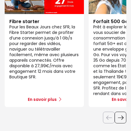
Fibre starter
Forfait 500 Go
Pour les Beaux Jours chez SFR, la
Prêt à explorer l
Fibre Starter permet de profiter
vous soucier de v
d’une connexion jusqu’à 1 Gb/s
consommation de
pour regarder des vidéos,
forfait 5G+ est di
naviguer ou télétravailler
une enveloppe gé
facilement, même avec plusieurs
Go. Pour vos voya
appareils connectés. Offre
35 Go depuis 70 d
disponible à 27,99€/mois avec
comme les États-U
engagement 12 mois dans votre
et la Thaïlande ! 
Boutique SFR.
seulement 19€99/
engagement, pour 
SFR. Profitez de la
rendant dans votr
En savoir plus
En savoir