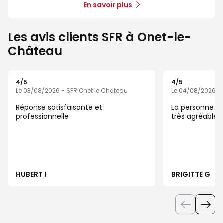
En savoir plus
Les avis clients SFR à Onet-le-
Château
4
/5
4
/5
Note de 4 sur 5
Note de 4 sur 5
Le 03/08/2026 - SFR Onet le Chateau
Le 04/08/2026 - 
Réponse satisfaisante et
La personne qu
professionnelle
très agréable
HUBERT I
BRIGITTE G