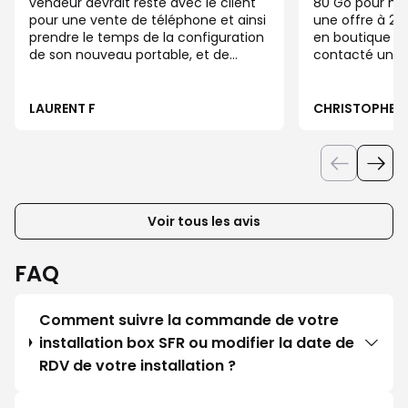
vendeur devrait resté avec le client
80 Go pour ma f
pour une vente de téléphone et ainsi
une offre à 20
prendre le temps de la configuration
en boutique u
de son nouveau portable, et de
contacté un se
finalisé les documents; il est
proposé une of
dommage que le vendeur partent
€. J’ai refusé, l
pour s’occuper d’un autre client et
proposé une of
LAURENT F
CHRISTOPHE V
qu’on doit attendre.
ne vois pas les
pris en compte 
que j’ai quitt
une offre SFR p
portables et 2 
la deuxième fo
Voir tous les avis
en boutique, l
des réductions
lignes portabl
FAQ
l’offre ne cor
demande. Cet é
que déplorable
Comment suivre la commande de votre
difficultés ave
installation box SFR ou modifier la date de
avec ORANGE, 
RDV de votre installation ?
d’opérateur n’
judicieux