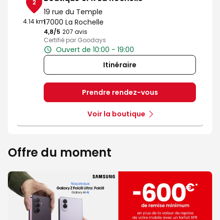
2
19 rue du Temple
4.14 km
17000 La Rochelle
4,8
/5
Note de 4.8 sur 5
207 avis
Certifié par Goodays
Ouvert de 10:00 - 19:00
Itinéraire
Prendre rendez-vous
Voir la boutique
Offre du moment