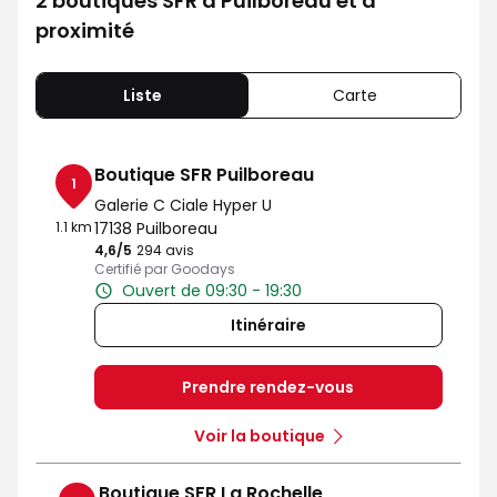
2 boutiques SFR à Puilboreau et à
proximité
Liste
Carte
Boutique SFR Puilboreau
1
Galerie C Ciale Hyper U
1.1 km
17138 Puilboreau
4,6
/5
Note de 4.6 sur 5
294 avis
Certifié par Goodays
Ouvert de 09:30 - 19:30
Itinéraire
Prendre rendez-vous
Voir la boutique
Boutique SFR La Rochelle