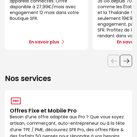
appareils connectés. Offre
35 Go depuis 70 d
disponible à 27,99€/mois avec
comme les États-U
engagement 12 mois dans votre
et la Thaïlande ! 
Boutique SFR.
seulement 19€99/
engagement, pour 
SFR. Profitez de la
rendant dans votr
En savoir plus
En savoir
Nos services
Offres Fixe et Mobile Pro
Besoin d’une offre adaptée aux Pro ? Que vous soyez
artisan, commerçant, auto-entrepreneur ou à la tête
d’une TPE / PME, découvrez SFR Pro, des offres Fibre &
des forfaits 5G pensés pour répondre à vos besoins