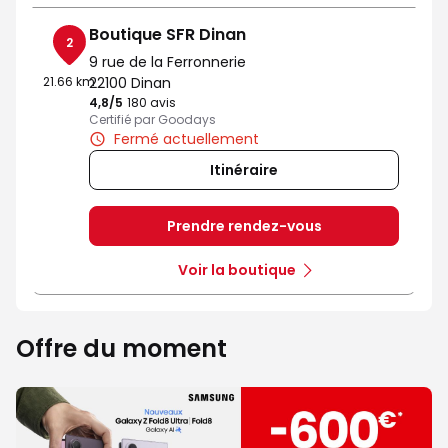
Boutique SFR Dinan
2
9 rue de la Ferronnerie
21.66 km
22100 Dinan
4,8
/5
Note de 4.8 sur 5
180 avis
Certifié par Goodays
Fermé actuellement
Itinéraire
Prendre rendez-vous
Voir la boutique
Offre du moment