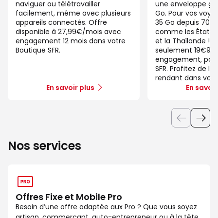
naviguer ou télétravailler
une enveloppe gé
facilement, même avec plusieurs
Go. Pour vos voya
appareils connectés. Offre
35 Go depuis 70 d
disponible à 27,99€/mois avec
comme les États-U
engagement 12 mois dans votre
et la Thaïlande ! 
Boutique SFR.
seulement 19€99/
engagement, pour 
SFR. Profitez de la
rendant dans votr
En savoir plus
En savoir
Nos services
Offres Fixe et Mobile Pro
Besoin d’une offre adaptée aux Pro ? Que vous soyez
artisan, commerçant, auto-entrepreneur ou à la tête