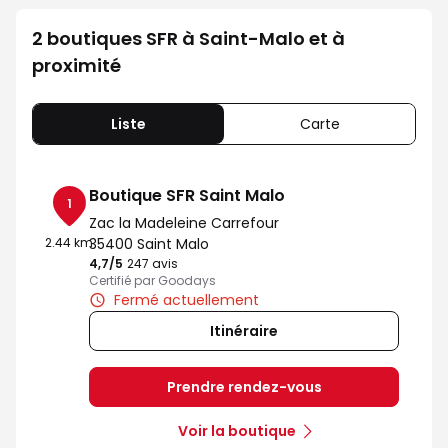
2 boutiques SFR à Saint-Malo et à
proximité
Liste
Carte
Boutique SFR Saint Malo
1
Zac la Madeleine Carrefour
2.44 km
35400 Saint Malo
4,7
/5
Note de 4.7 sur 5
247 avis
Certifié par Goodays
Fermé actuellement
Itinéraire
Prendre rendez-vous
Voir la boutique