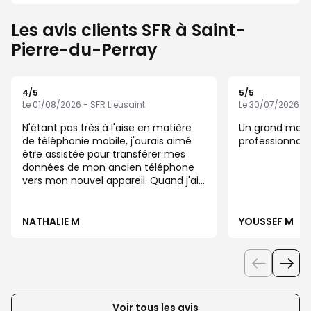
Les avis clients SFR à Saint-
Pierre-du-Perray
4
/5
5
/5
Note de 4 sur 5
Note de 5 sur 5
Le 01/08/2026 - SFR Lieusaint
Le 30/07/2026 - 
N'étant pas très à l'aise en matière
Un grand merc
de téléphonie mobile, j'aurais aimé
professionnali
être assistée pour transférer mes
données de mon ancien téléphone
vers mon nouvel appareil. Quand j'ai
dit que je ne savais pas faire, je
m'attendais à un coup de main, au
lieu de ça je me suis me retrouvée
NATHALIE M
YOUSSEF M
avec le nom d'une appli notée sur un
papier avec pour seul conseil :
téléchargez cette application et
laissez vous guider. Vous verrez c'est
très facile. Si vous avez un souci
n'hésitez à repasser à la boutique. Je
Voir tous les avis