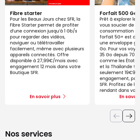
Fibre starter
Forfait 500 Go
Pour les Beaux Jours chez SFR, la
Prêt à explorer l
Fibre Starter permet de profiter
vous soucier de v
d’une connexion jusqu’à 1 Gb/s
consommation de
pour regarder des vidéos,
forfait 5G+ est di
naviguer ou télétravailler
une enveloppe gé
facilement, même avec plusieurs
Go. Pour vos voya
appareils connectés. Offre
35 Go depuis 70 d
disponible à 27,99€/mois avec
comme les États-U
engagement 12 mois dans votre
et la Thaïlande ! 
Boutique SFR.
seulement 19€99/
engagement, pour 
SFR. Profitez de la
rendant dans votr
En savoir plus
En savoir
Nos services