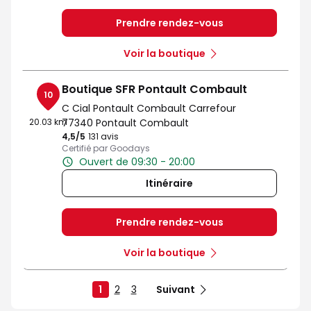
Prendre rendez-vous
Voir la boutique
Boutique SFR Pontault Combault
10
C Cial Pontault Combault Carrefour
20.03 km
77340 Pontault Combault
4,5
/5
Note de 4.5 sur 5
131 avis
Certifié par Goodays
Ouvert de 09:30 - 20:00
Itinéraire
Prendre rendez-vous
Voir la boutique
1
2
3
Suivant