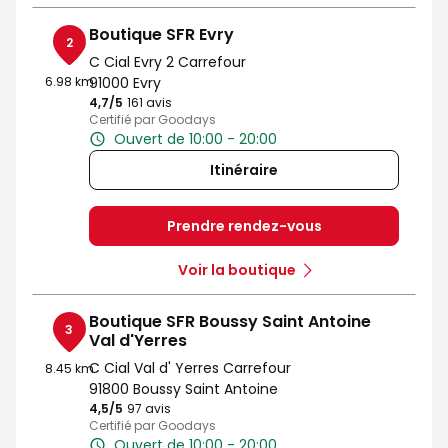
Boutique SFR Evry
2
C Cial Evry 2 Carrefour
6.98 km
91000 Evry
4,7
/5
Note de 4.7 sur 5
161 avis
Certifié par Goodays
Ouvert de 10:00 - 20:00
Itinéraire
Prendre rendez-vous
Voir la boutique
Boutique SFR Boussy Saint Antoine
3
Val d'Yerres
C Cial Val d' Yerres Carrefour
8.45 km
91800 Boussy Saint Antoine
4,5
/5
Note de 4.5 sur 5
97 avis
Certifié par Goodays
Ouvert de 10:00 - 20:00