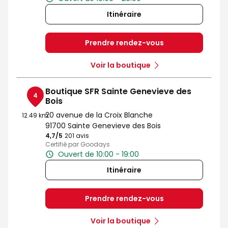
Itinéraire
Prendre rendez-vous
Voir la boutique
Boutique SFR Sainte Genevieve des
4
Bois
20 avenue de la Croix Blanche
12.49 km
91700 Sainte Genevieve des Bois
4,7
/5
Note de 4.7 sur 5
201 avis
Certifié par Goodays
Ouvert de 10:00 - 19:00
Itinéraire
Prendre rendez-vous
Voir la boutique