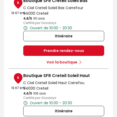
Boutique SFR Creteil Soleil Bas
8
C Cial Creteil Soleil Bas Carrefour
19.67 km
94000 Creteil
4,8
/5
Note de 4.8 sur 5
101 avis
Certifié par Goodays
Ouvert de 10:00 - 20:30
Itinéraire
Prendre rendez-vous
Voir la boutique
Boutique SFR Creteil Soleil Haut
9
C Cial Creteil Soleil Haut Carrefou
19.67 km
94000 Creteil
4,6
/5
Note de 4.6 sur 5
106 avis
Certifié par Goodays
Ouvert de 10:00 - 20:30
Itinéraire