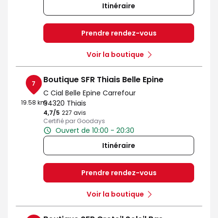
Itinéraire
Prendre rendez-vous
Voir la boutique
Boutique SFR Thiais Belle Epine
7
C Cial Belle Epine Carrefour
19.58 km
94320 Thiais
4,7
/5
Note de 4.7 sur 5
227 avis
Certifié par Goodays
Ouvert de 10:00 - 20:30
Itinéraire
Prendre rendez-vous
Voir la boutique