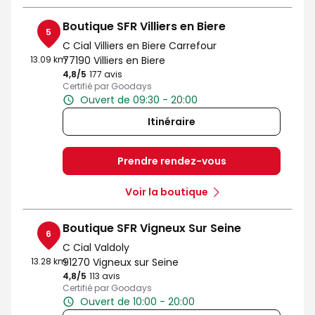
Boutique SFR Villiers en Biere
5
C Cial Villiers en Biere Carrefour
13.09 km
77190 Villiers en Biere
4,8
/5
Note de 4.8 sur 5
177 avis
Certifié par Goodays
Ouvert de 09:30 - 20:00
Itinéraire
Prendre rendez-vous
Voir la boutique
Boutique SFR Vigneux Sur Seine
6
C Cial Valdoly
13.28 km
91270 Vigneux sur Seine
4,8
/5
Note de 4.8 sur 5
113 avis
Certifié par Goodays
Ouvert de 10:00 - 20:00