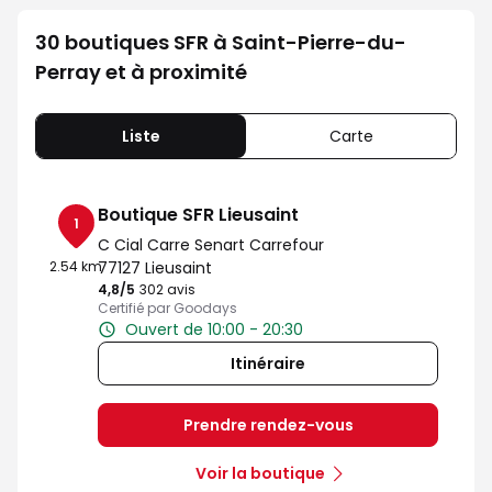
30 boutiques SFR à Saint-Pierre-du-
Perray et à proximité
Liste
Carte
Boutique SFR Lieusaint
1
C Cial Carre Senart Carrefour
2.54 km
77127 Lieusaint
4,8
/5
Note de 4.8 sur 5
302 avis
Certifié par Goodays
Ouvert de 10:00 - 20:30
Itinéraire
Prendre rendez-vous
Voir la boutique