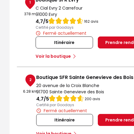
1
C Cial Evry 2 Carrefour
378 m
91000 Evry
Note de 4.7 sur 5
4,7
/5
162 avis
Certifié par Goodays
Fermé actuellement
Itinéraire
Prendre ren
Voir la boutique
Boutique SFR Sainte Genevieve des Bois
2
20 avenue de la Croix Blanche
6.28 km
91700 Sainte Genevieve des Bois
Note de 4.7 sur 5
4,7
/5
200 avis
Certifié par Goodays
Fermé actuellement
Itinéraire
Prendre ren
Voir la boutique