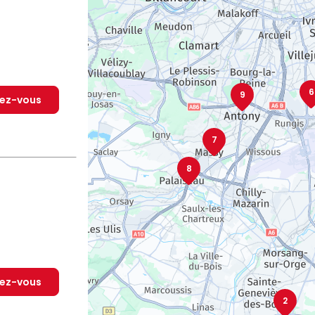
6
9
dez-vous
7
8
dez-vous
2