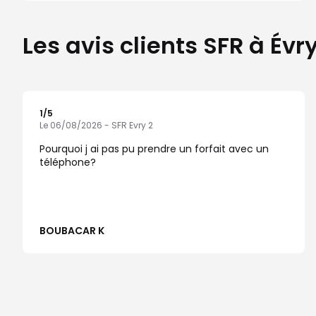
Les avis clients SFR à É
1
/5
Note de 1 sur 5
Le 06/08/2026 - SFR Evry 2
Pourquoi j ai pas pu prendre un forfait avec un
téléphone?
BOUBACAR K