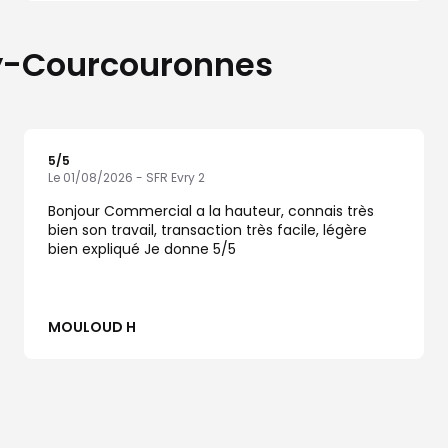
vry-Courcouronnes
5
/5
Note de 5 sur 5
Le 01/08/2026 - SFR Evry 2
Bonjour Commercial a la hauteur, connais très
bien son travail, transaction très facile, légère
bien expliqué Je donne 5/5
MOULOUD H