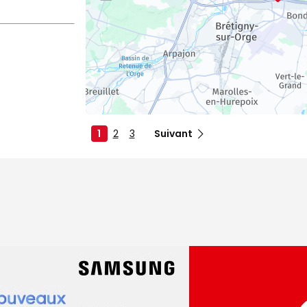
1
2
3
Suivant
dez-vous