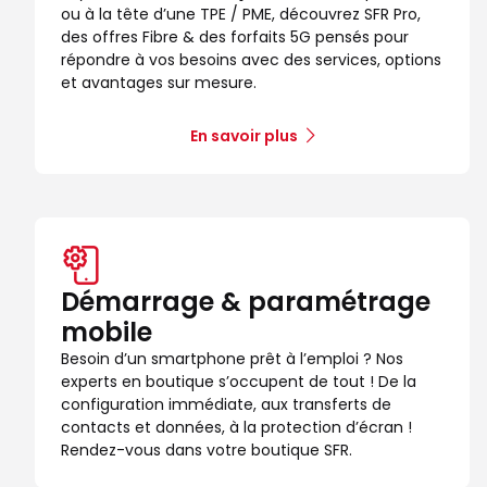
ou à la tête d’une TPE / PME, découvrez SFR Pro,
Voir la boutique
des offres Fibre & des forfaits 5G pensés pour
répondre à vos besoins avec des services, options
et avantages sur mesure.
Boutique SFR Creteil Soleil Bas
10
C Cial Creteil Soleil Bas Carrefour
En savoir plus
16.91 km
94000 Creteil
Note de 4.8 sur 5
4,8
/5
103 avis
Certifié par Goodays
Fermé actuellement
Itinéraire
Prendre ren
Démarrage & paramétrage
Voir la boutique
mobile
Besoin d’un smartphone prêt à l’emploi ? Nos
experts en boutique s’occupent de tout ! De la
configuration immédiate, aux transferts de
contacts et données, à la protection d’écran !
Rendez-vous dans votre boutique SFR.