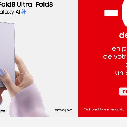
dez-vous
'Yerres
dez-vous