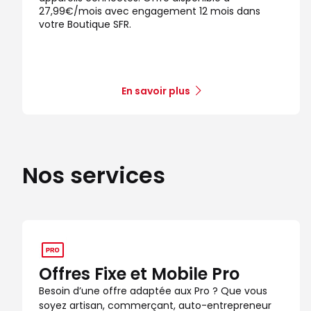
27,99€/mois avec engagement 12 mois dans
Boutique SFR Villebon / Yvette
8
votre Boutique SFR.
C Cial Villebon 2
15.73 km
91140 Villebon sur Yvette
Note de 4.5 sur 5
4,5
/5
95 avis
Certifié par Goodays
En savoir plus
Fermé actuellement
Itinéraire
Prendre ren
Voir la boutique
Nos services
Boutique SFR Antony
9
12 avenue Aristide Briand
16.73 km
92160 Antony
Note de 4.5 sur 5
4,5
/5
107 avis
Certifié par Goodays
Offres Fixe et Mobile Pro
Fermé actuellement
Besoin d’une offre adaptée aux Pro ? Que vous
Itinéraire
Prendre ren
soyez artisan, commerçant, auto-entrepreneur