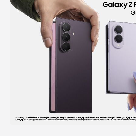
Itinéraire
Prendre ren
Voir la boutique
Boutique SFR Boussy Saint Antoine Val d
5
C Cial Val d' Yerres Carrefour
9.65 km
91800 Boussy Saint Antoine
Note de 4.5 sur 5
4,5
/5
98 avis
Certifié par Goodays
Fermé actuellement
Itinéraire
Prendre ren
Voir la boutique
Boutique SFR Thiais Belle Epine
6
C Cial Belle Epine Carrefour
14.8 km
94320 Thiais