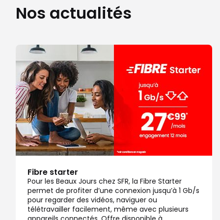
Nos actualités
Note de 4.7 sur 5
4,7
/5
226 avis
Certifié par Goodays
Fermé actuellement
Itinéraire
Prendre ren
Voir la boutique
Boutique SFR Massy
7
C Cial Massy Carrefour
15.57 km
91300 Massy
Note de 4.8 sur 5
4,8
/5
132 avis
Certifié par Goodays
Fermé actuellement
Fibre starter
Itinéraire
Prendre ren
Pour les Beaux Jours chez SFR, la Fibre Starter
permet de profiter d’une connexion jusqu’à 1 Gb/s
Voir la boutique
pour regarder des vidéos, naviguer ou
télétravailler facilement, même avec plusieurs
appareils connectés. Offre disponible à