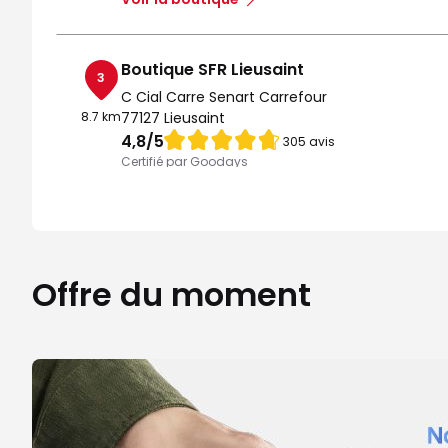
Boutique SFR Lieusaint
3
C Cial Carre Senart Carrefour
8.7 km
77127 Lieusaint
Note de 4.8 sur 5
4,8
/5
305 avis
Certifié par Goodays
Fermé actuellement
Itinéraire
Prendre ren
Voir la boutique
Offre du moment
Boutique SFR Vigneux Sur Seine
4
C Cial Valdoly
9.65 km
91270 Vigneux sur Seine
Note de 4.7 sur 5
4,7
/5
111 avis
Certifié par Goodays
Fermé actuellement