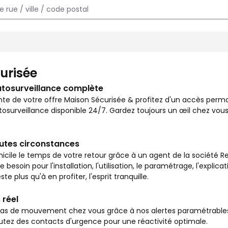
e chez vous et surveiller votre logement en toutes circonstances
urisée
utosurveillance complète
nte de votre offre Maison Sécurisée & profitez d'un accès per
osurveillance disponible 24/7. Gardez toujours un œil chez vous
outes circonstances
icile le temps de votre retour grâce à un agent de la société Re
besoin pour l'installation, l'utilisation, le paramétrage, l'explic
ste plus qu'à en profiter, l'esprit tranquille.
 réel
s de mouvement chez vous grâce à nos alertes paramétrables vi
outez des contacts d'urgence pour une réactivité optimale.