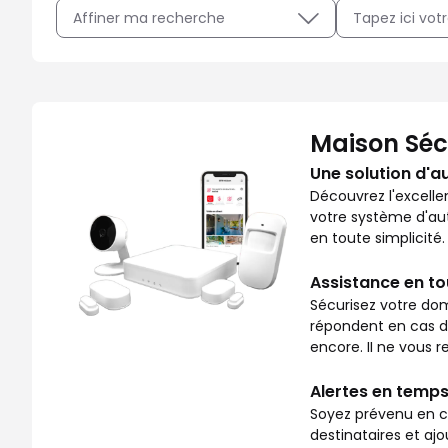
Affiner ma recherche
Avec Maison Sécurisée, soyez rassuré sur ce qui se pass
Maison Séc
Une solution d'a
Découvrez l'excelle
votre système d'aut
en toute simplicité.
Assistance en t
Sécurisez votre dom
répondent en cas de 
encore. II ne vous re
Alertes en temps
Soyez prévenu en ca
destinataires et aj