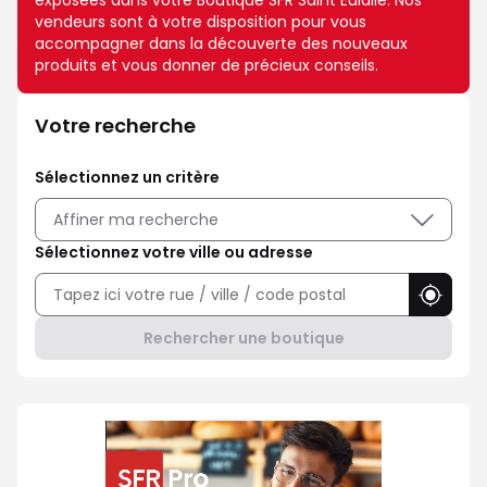
exposées dans votre Boutique SFR Saint Eulalie. Nos
vendeurs sont à votre disposition pour vous
accompagner dans la découverte des nouveaux
produits et vous donner de précieux conseils.
Votre recherche
Sélectionnez un critère
Affiner ma recherche
Sélectionnez votre ville ou adresse
Utilise
Rechercher une boutique
Professionnel ? Choisissez SFR P