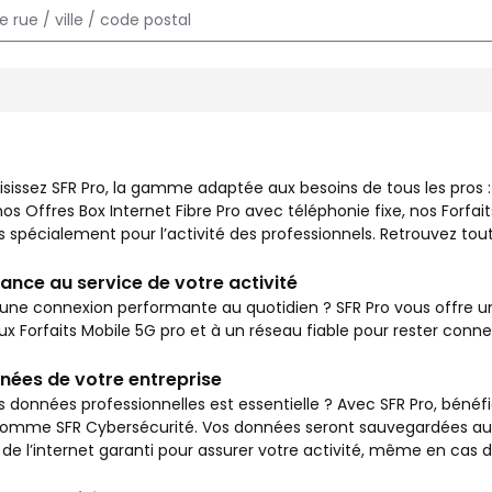
x besoins de tous les pros : commerçants, entrepreneurs, autoent
isissez SFR Pro, la gamme adaptée aux besoins de tous les pros
s Offres Box Internet Fibre Pro avec téléphonie fixe, nos Forfait
spécialement pour l’activité des professionnels. Retrouvez toute
ance au service de votre activité
une connexion performante au quotidien ? SFR Pro vous offre un 
aux Forfaits Mobile 5G pro et à un réseau fiable pour rester con
nées de votre entreprise
s données professionnelles est essentielle ? Avec SFR Pro, bénéfi
mme SFR Cybersécurité. Vos données seront sauvegardées autom
de l’internet garanti pour assurer votre activité, même en cas 