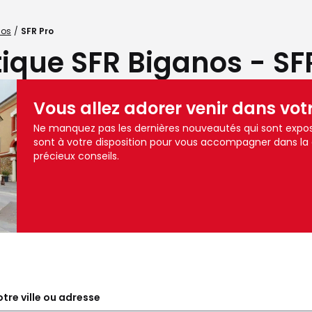
nos
SFR Pro
ique SFR Biganos - SF
Vous allez adorer venir dans vot
Ne manquez pas les dernières nouveautés qui sont expos
sont à votre disposition pour vous accompagner dans la
précieux conseils.
tre ville ou adresse