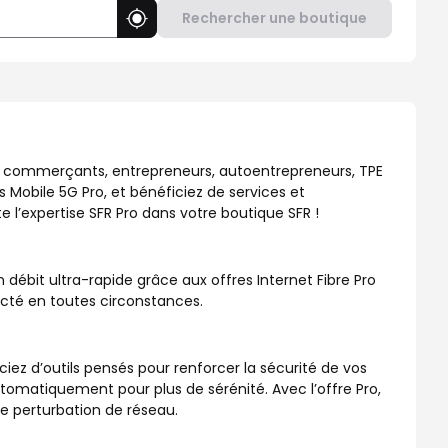
Rechercher une boutique
Utiliser ma position
repreneurs, TPE et PME. Découvrez nos Offres Box Internet Fibre 
 : commerçants, entrepreneurs, autoentrepreneurs, TPE
s Mobile 5G Pro, et bénéficiez de services et
 l’expertise SFR Pro dans votre boutique SFR !
débit ultra-rapide grâce aux offres Internet Fibre Pro
necté en toutes circonstances.
ciez d’outils pensés pour renforcer la sécurité de vos
atiquement pour plus de sérénité. Avec l’offre Pro,
de perturbation de réseau.