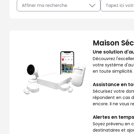
Affiner ma recherche
Avec Maison Sécurisée, soyez rassuré sur ce qui se pass
Maison Séc
Une solution d'a
Découvrez l'excelle
votre système d'aut
en toute simplicité.
Assistance en t
Sécurisez votre dom
répondent en cas de 
encore. II ne vous re
Alertes en temps
Soyez prévenu en ca
destinataires et aj