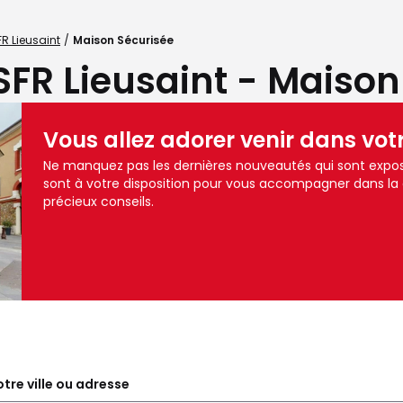
R Lieusaint
Maison Sécurisée
SFR Lieusaint - Maison
Vous allez adorer venir dans vot
Ne manquez pas les dernières nouveautés qui sont expos
sont à votre disposition pour vous accompagner dans la
précieux conseils.
tre ville ou adresse