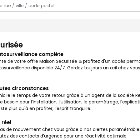
e chez vous et surveiller votre logement en toutes circonstances
urisée
utosurveillance complète
nte de votre offre Maison Sécurisée & profitez d'un accès per
osurveillance disponible 24/7. Gardez toujours un œil chez vous
outes circonstances
icile le temps de votre retour grâce à un agent de la société Re
besoin pour l'installation, l'utilisation, le paramétrage, l'explic
ste plus qu'à en profiter, l'esprit tranquille.
 réel
s de mouvement chez vous grâce à nos alertes paramétrables vi
outez des contacts d'urgence pour une réactivité optimale.