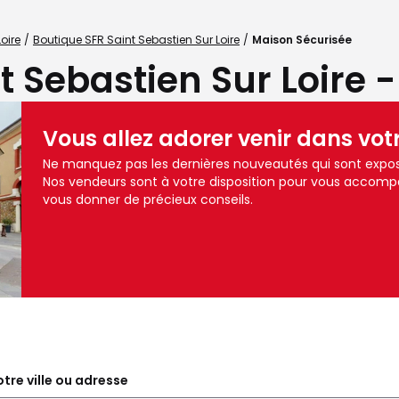
oire
Boutique SFR Saint Sebastien Sur Loire
Maison Sécurisée
t Sebastien Sur Loire 
Vous allez adorer venir dans vot
Ne manquez pas les dernières nouveautés qui sont exposé
Nos vendeurs sont à votre disposition pour vous accomp
vous donner de précieux conseils.
tre ville ou adresse