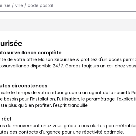
e chez vous et surveiller votre logement en toutes circonstances
urisée
utosurveillance complète
nte de votre offre Maison Sécurisée & profitez d'un accès per
osurveillance disponible 24/7. Gardez toujours un œil chez vous
outes circonstances
icile le temps de votre retour grâce à un agent de la société Re
besoin pour l'installation, l'utilisation, le paramétrage, l'explic
ste plus qu'à en profiter, l'esprit tranquille.
 réel
s de mouvement chez vous grâce à nos alertes paramétrables vi
outez des contacts d'urgence pour une réactivité optimale.