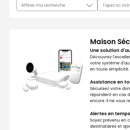
Affiner ma recherche
Avec Maison Sécurisée, soyez rassuré sur ce qui se pass
Maison Séc
Une solution d'a
Découvrez l'excelle
votre système d'aut
en toute simplicité.
Assistance en t
Sécurisez votre dom
répondent en cas de 
encore. II ne vous re
Alertes en temps
Soyez prévenu en ca
destinataires et aj