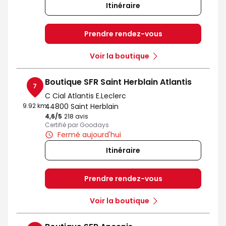
Itinéraire
Prendre rendez-vous
Voir la boutique
Boutique SFR Saint Herblain Atlantis
7
C Cial Atlantis E.Leclerc
9.92 km
44800 Saint Herblain
4,6
/5
Note de 4.6 sur 5
218 avis
Certifié par Goodays
Fermé aujourd'hui
Itinéraire
Prendre rendez-vous
Voir la boutique