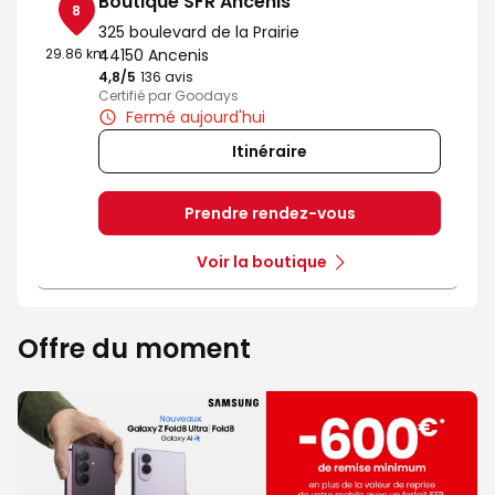
Boutique SFR Ancenis
8
325 boulevard de la Prairie
29.86 km
44150 Ancenis
4,8
/5
Note de 4.8 sur 5
136 avis
Certifié par Goodays
Fermé aujourd'hui
Itinéraire
Prendre rendez-vous
Voir la boutique
Offre du moment