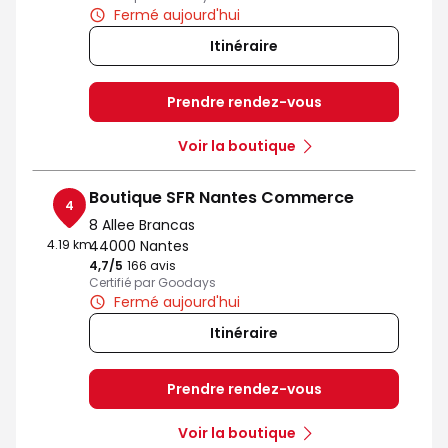
Fermé aujourd'hui
Itinéraire
Prendre rendez-vous
Voir la boutique
Boutique SFR Nantes Commerce
4
8 Allee Brancas
4.19 km
44000 Nantes
4,7
/5
Note de 4.7 sur 5
166 avis
Certifié par Goodays
Fermé aujourd'hui
Itinéraire
Prendre rendez-vous
Voir la boutique