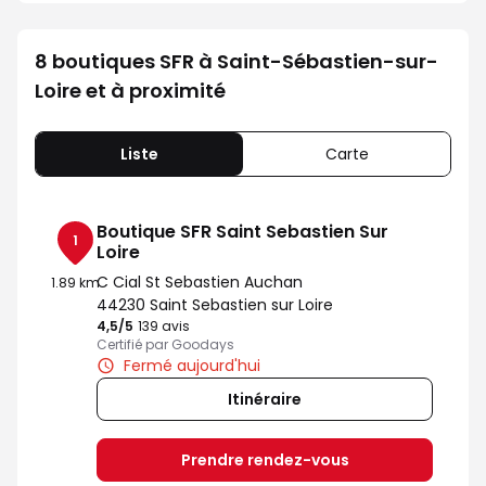
8 boutiques SFR à Saint-Sébastien-sur-
Loire et à proximité
Liste
Carte
Boutique SFR Saint Sebastien Sur
1
Loire
C Cial St Sebastien Auchan
1.89 km
44230 Saint Sebastien sur Loire
4,5
/5
Note de 4.5 sur 5
139 avis
Certifié par Goodays
Fermé aujourd'hui
Itinéraire
Prendre rendez-vous