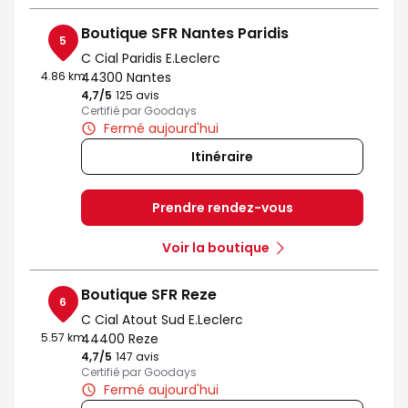
Boutique SFR Nantes Paridis
5
C Cial Paridis E.Leclerc
4.86 km
44300 Nantes
4,7
/5
Note de 4.7 sur 5
125 avis
Certifié par Goodays
Fermé aujourd'hui
Itinéraire
Prendre rendez-vous
Voir la boutique
Boutique SFR Reze
6
C Cial Atout Sud E.Leclerc
5.57 km
44400 Reze
4,7
/5
Note de 4.7 sur 5
147 avis
Certifié par Goodays
Fermé aujourd'hui