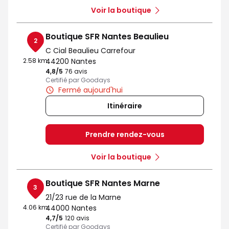
Voir la boutique
Boutique SFR Nantes Beaulieu
2
C Cial Beaulieu Carrefour
2.58 km
44200 Nantes
4,8
/5
Note de 4.8 sur 5
76 avis
Certifié par Goodays
Fermé aujourd'hui
Itinéraire
Prendre rendez-vous
Voir la boutique
Boutique SFR Nantes Marne
3
21/23 rue de la Marne
4.06 km
44000 Nantes
4,7
/5
Note de 4.7 sur 5
120 avis
Certifié par Goodays