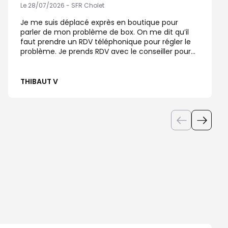
Le 28/07/2026 - SFR Cholet
Je me suis déplacé exprès en boutique pour
parler de mon problème de box. On me dit qu’il
faut prendre un RDV téléphonique pour régler le
problème. Je prends RDV avec le conseiller pour
ce soir 18h40. Personne ne m’a appelé.
THIBAUT V