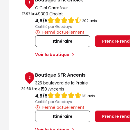
1
C Cial Carrefour
17.67 km
49300 Cholet
Note de 4.6 sur 5
4,6
/5
202 avis
Certifié par Goodays
Fermé actuellement
Itinéraire
Prendre ren
Voir la boutique
Boutique SFR Ancenis
2
325 boulevard de la Prairie
24.66 km
44150 Ancenis
Note de 4.8 sur 5
4,8
/5
131 avis
Certifié par Goodays
Fermé actuellement
Itinéraire
Prendre ren
Voir la boutique