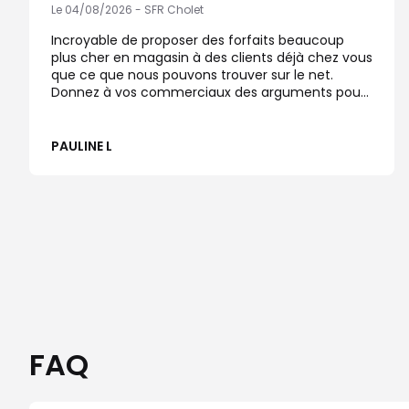
Le 04/08/2026 - SFR Cholet
Incroyable de proposer des forfaits beaucoup
plus cher en magasin à des clients déjà chez vous
que ce que nous pouvons trouver sur le net.
Donnez à vos commerciaux des arguments pour
que nous venions en boutique et restions chez
vous. Résultat, abonnement pris chez NRJ mobile…
PAULINE L
FAQ