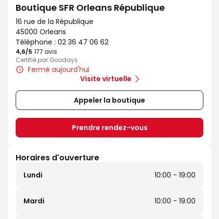
Boutique SFR Orleans République
16 rue de la République
45000 Orleans
Téléphone :
02 36 47 06 62
4,6
/5
Note de 4.6 sur 5
177 avis
Certifié par Goodays
Fermé aujourd'hui
Visite virtuelle
Appeler la boutique
Prendre rendez-vous
Horaires d'ouverture
Lundi
10:00 - 19:00
Mardi
10:00 - 19:00