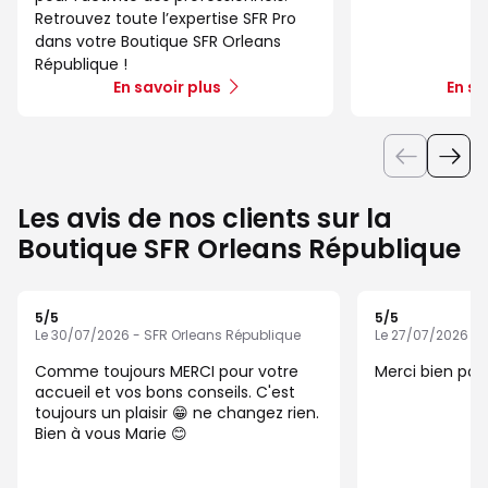
Retrouvez toute l’expertise SFR Pro
dans votre Boutique SFR Orleans
République !
En savoir plus
En sa
Les avis de nos clients sur la
Boutique SFR Orleans République
5
/5
5
/5
Note de 5 sur 5
Note de 5 sur 5
Le 30/07/2026 - SFR Orleans République
Le 27/07/2026 - 
Comme toujours MERCI pour votre
Merci bien pour
accueil et vos bons conseils. C'est
toujours un plaisir 😁 ne changez rien.
Bien à vous Marie 😊