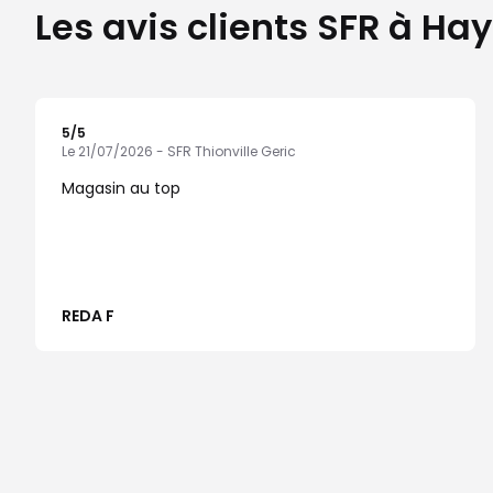
Les avis clients SFR à H
5
/5
Note de 5 sur 5
Le 21/07/2026 - SFR Thionville Geric
Magasin au top
REDA F