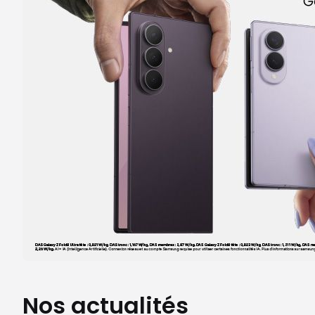
Itinéraire
Prendre ren
Voir la boutique
Boutique SFR Metz St Jacques
5
C Cial Metz St Jacques Auchan
25.47 km
57000 Metz
Note de 4.7 sur 5
4,7
/5
159 avis
Certifié par Goodays
Ouvert de 10:00 - 19:00
Itinéraire
Prendre ren
Voir la boutique
Nos actualités