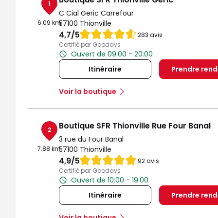
1
C Cial Geric Carrefour
6.09 km
57100 Thionville
Note de 4.7 sur 5
4,7
/5
283 avis
Certifié par Goodays
Ouvert de 09:00 - 20:00
Itinéraire
Prendre ren
Voir la boutique
Boutique SFR Thionville Rue Four Banal
2
3 rue du Four Banal
7.88 km
57100 Thionville
Note de 4.9 sur 5
4,9
/5
92 avis
Certifié par Goodays
Ouvert de 10:00 - 19:00
Itinéraire
Prendre ren
Voir la boutique