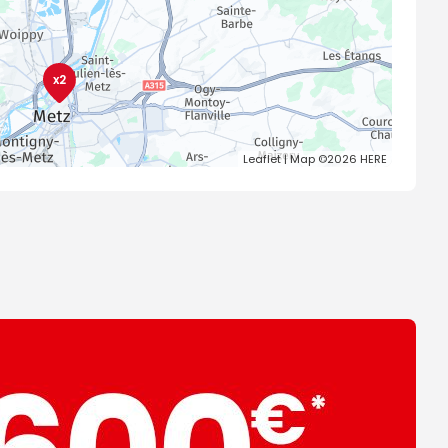
x2
Leaflet
| Map ©2026
HERE