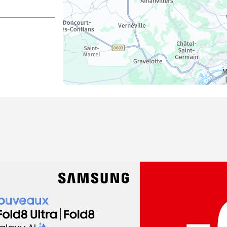
dez-vous
h Demange