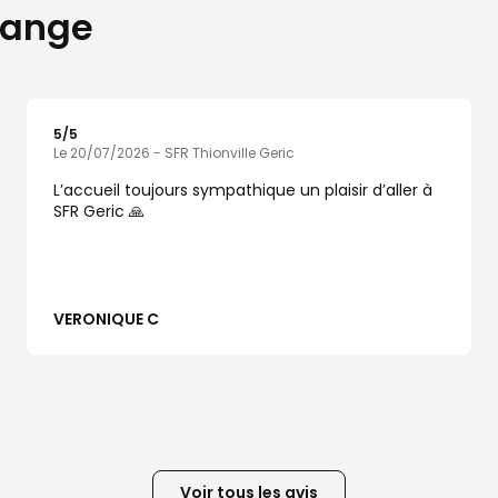
ayange
5
/5
Note de 5 sur 5
Le 20/07/2026 - SFR Thionville Geric
L’accueil toujours sympathique un plaisir d’aller à
SFR Geric 🙏
VERONIQUE C
Voir tous les avis