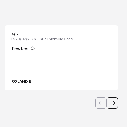
4
/5
Note de 4 sur 5
Le 20/07/2026 - SFR Thionville Geric
Très bien 😉
ROLAND E