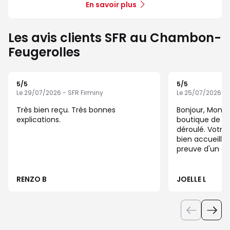
En savoir plus
Les avis clients SFR au Chambon-
Feugerolles
5
/5
5
/5
Note de 5 sur 5
Note de 5 sur 5
Le 29/07/2026 - SFR Firminy
Le 25/07/2026 - 
Très bien reçu. Très bonnes
Bonjour, Mon passage dans la
explications.
boutique de Fir
déroulé. Votre 
bien accueillie 
preuve d'un gr
jusqu'au bout d
RENZO B
JOELLE L