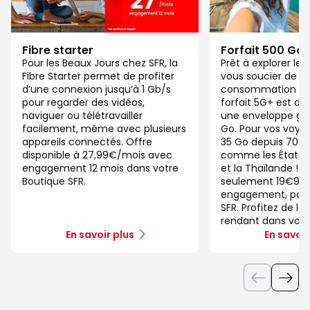
Fibre starter
Forfait 500 Go
Pour les Beaux Jours chez SFR, la
Prêt à explorer l
Fibre Starter permet de profiter
vous soucier de v
d’une connexion jusqu’à 1 Gb/s
consommation de
pour regarder des vidéos,
forfait 5G+ est di
naviguer ou télétravailler
une enveloppe gé
facilement, même avec plusieurs
Go. Pour vos voya
appareils connectés. Offre
35 Go depuis 70 d
disponible à 27,99€/mois avec
comme les États-U
engagement 12 mois dans votre
et la Thaïlande ! 
Boutique SFR.
seulement 19€99/
engagement, pour 
SFR. Profitez de la
rendant dans votr
En savoir plus
En savoir