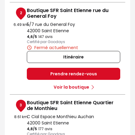
Boutique SFR Saint Etienne rue du
2
General Foy
5/7 rue du General Foy
6.49 km
42000 Saint Etienne
4,6
/5
Note de 4.6 sur 5
147 avis
Certifié par Goodays
Fermé actuellement
Itinéraire
Prendre rendez-vous
Voir la boutique
Boutique SFR Saint Etienne Quartier
3
de Monthieu
C Cial Espace Monthieu Auchan
8.61 km
42000 Saint Etienne
4,8
/5
Note de 4.8 sur 5
177 avis
Certifié par Goodays