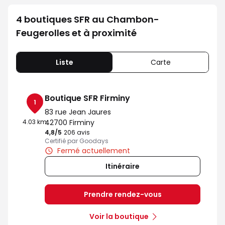
4 boutiques SFR au Chambon-
Feugerolles et à proximité
Liste
Carte
Boutique SFR Firminy
1
83 rue Jean Jaures
4.03 km
42700 Firminy
4,8
/5
Note de 4.8 sur 5
206 avis
Certifié par Goodays
Fermé actuellement
Itinéraire
Prendre rendez-vous
Voir la boutique