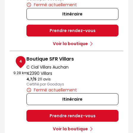
Fermé actuellement
Itinéraire
Prendre rendez-vous
Voir la boutique
Boutique SFR Villars
4
C Cial Villars Auchan
9.28 km
42390 Villars
4,7
/5
Note de 4.7 sur 5
211 avis
Certifié par Goodays
Fermé actuellement
Itinéraire
Prendre rendez-vous
Voir la boutique