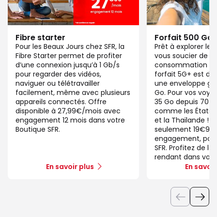
Fibre starter
Forfait 500 Go
Pour les Beaux Jours chez SFR, la
Prêt à explorer l
Fibre Starter permet de profiter
vous soucier de v
d’une connexion jusqu’à 1 Gb/s
consommation de
pour regarder des vidéos,
forfait 5G+ est di
naviguer ou télétravailler
une enveloppe gé
facilement, même avec plusieurs
Go. Pour vos voya
appareils connectés. Offre
35 Go depuis 70 d
disponible à 27,99€/mois avec
comme les États-U
engagement 12 mois dans votre
et la Thaïlande ! 
Boutique SFR.
seulement 19€99/
engagement, pour 
SFR. Profitez de la
rendant dans votr
En savoir plus
En savoir