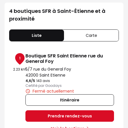
4 boutiques SFR à Saint-Étienne et à
proximité
Liste
Carte
Boutique SFR Saint Etienne rue du
1
General Foy
5/7 rue du General Foy
2.23 km
42000 Saint Etienne
4,6
/5
Note de 4.6 sur 5
143 avis
Certifié par Goodays
Fermé actuellement
Itinéraire
Prendre rendez-vous