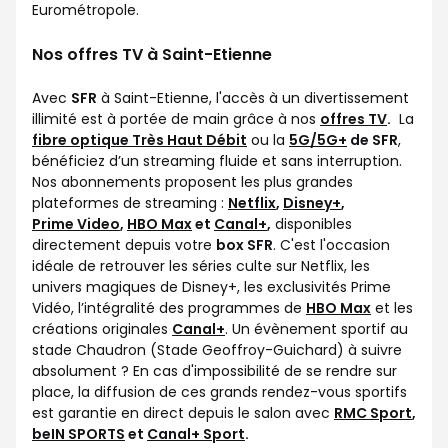
Eurométropole.
Nos offres TV à Saint-Etienne
Avec
SFR
à Saint-Etienne, l'accès à un divertissement
illimité est à portée de main grâce à nos
offres TV
.
La
fibre optique Très Haut Débit
ou la
5G/5G+
de SFR
,
bénéficiez d’un streaming fluide et sans interruption.
Nos abonnements proposent les plus grandes
plateformes de streaming :
Netflix
,
Disney+
,
Prime Video
,
HBO Max
et
Canal+
,
disponibles
directement depuis votre
box SFR
. C'est l'occasion
idéale de retrouver les séries culte sur Netflix, les
univers magiques de Disney+, les exclusivités Prime
Vidéo, l’intégralité des programmes de
HBO Max
et les
créations originales
Canal+
. Un évènement sportif au
stade Chaudron (Stade Geoffroy-Guichard) à suivre
absolument ? En cas d'impossibilité de se rendre sur
place, la diffusion de ces grands rendez-vous sportifs
est garantie en direct depuis le salon avec
RMC Sport
,
beIN SPORTS
et
Canal+ Sport
.