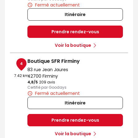
Fermé actuellement
Itinéraire
Prendre rendez-vous
Voir la boutique
Boutique SFR Firminy
4
83 rue Jean Jaures
7.42 km
42700 Firminy
4,8
/5
Note de 4.8 sur 5
209 avis
Certifié par Goodays
Fermé actuellement
Itinéraire
Prendre rendez-vous
Voir la boutique