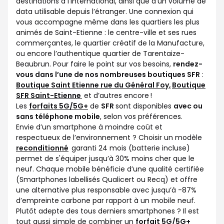
destinations à l’international, ainsi que d’un volume de
data utilisable depuis l’étranger. Une connexion qui
vous accompagne même dans les quartiers les plus
animés de Saint-Etienne : le centre-ville et ses rues
commerçantes, le quartier créatif de la Manufacture,
ou encore l’authentique quartier de Tarentaize-
Beaubrun. Pour faire le point sur vos besoins,
rendez-
vous dans l’une de nos nombreuses boutiques SFR
:
Boutique Saint Etienne rue du Général Foy,
Boutique
SFR Saint-Etienne
et d’autres encore !
Les
forfaits 5G/5G+
de
SFR
sont disponibles
avec ou
sans téléphone mobile
, selon vos préférences.
Envie d’un smartphone à moindre coût et
respectueux de l’environnement ? Choisir un modèle
reconditionné
garanti 24 mois (batterie incluse)
permet de s'équiper jusqu’à 30% moins cher que le
neuf. Chaque mobile bénéficie d’une qualité certifiée
(Smartphones labellisés Qualicert ou Recq) et offre
une alternative plus responsable avec jusqu’à -87%
d’empreinte carbone par rapport à un mobile neuf.
Plutôt adepte des tous derniers smartphones ? Il est
tout aussi simple de combiner un
forfait 5G/5G+