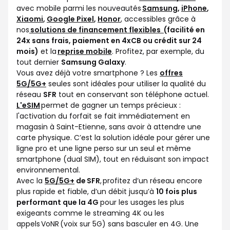
avec mobile parmi les nouveautés
Samsung
,
iPhone
,
Xiaomi
,
Google Pixel
,
Honor
, accessibles grâce à
nos
solutions de financement flexibles
(facilité en
24x sans frais, paiement en 4xCB ou crédit sur 24
mois)
et la
reprise mobile
. Profitez, par exemple, du
tout dernier
Samsung Galaxy
.
Vous avez déjà votre smartphone ? Les
offres
5G/5G+
seules sont idéales pour utiliser la qualité du
réseau
SFR
tout en conservant son téléphone actuel.
L'eSIM
permet de gagner un temps précieux :
l'activation du forfait se fait immédiatement en
magasin à Saint-Etienne, sans avoir à attendre une
carte physique. C’est la solution idéale pour gérer une
ligne pro et une ligne perso sur un seul et même
smartphone (dual SIM), tout en réduisant son impact
environnemental.
Avec la
5G/5G+
de SFR
, profitez d’un réseau encore
plus rapide et fiable, d’un débit jusqu’à
10 fois plus
performant que la 4G
pour les usages les plus
exigeants comme le streaming 4K ou les
appels VoNR (voix sur 5G) sans basculer en 4G. Une