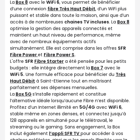
La
Box 8
avec le
WiFi 6
, vous permet de bénéficier
d’une connexion
fibre Très Haut Débit
, d’un WiFi plus
puissant et stable dans toute la maison, ainsi que d’un
accès à de nombreuses
chaines TV incluses
. La
Box 8
optimise la gestion des appareils connectés et
maintient un haut niveau de performance, même
avec de nombreux équipements actifs
simultanément. Elle est comprise dans les offres
SFR
Fibre Power
et
Fibre Power S
.
L'offre
SFR
Fibre Starter
a été pensée pour les petits
budgets : elle intègre directement la
Box 7
avec le
WiFi 5.
Une formule efficace pour bénéficier du
Très
Haut Débit
à Saint-Etienne tout en maîtrisant
parfaitement ses dépenses mensuelles.
La
Box 5G
s’installe rapidement et constitue
l’alternative idéale lorsqu’aucune Fibre n’est disponible.
Profitez d’un Internet illimité en
5G/4G
avec
WiFi 6
,
stable même en zones denses, et connectez jusqu’à
128 appareils en simultané pour le télétravail, le
streaming ou le gaming. Sans engagement, la Box
inclut également
l’appli SFR TV
pour accéder à vos
chaînes préférées, ainsi que les appels illimités vers la