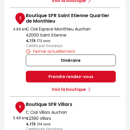
Voir la boutique
Boutique SFR Saint Etienne Quartier
2
de Monthieu
C Cial Espace Monthieu Auchan
4.69 km
42000 Saint Etienne
4,7
/5
Note de 4.7 sur 5
173 avis
Certifié par Goodays
Fermé actuellement
Itinéraire
Prendre rendez-vous
Voir la boutique
Boutique SFR Villars
3
C Cial Villars Auchan
5.88 km
42390 Villars
4,7
/5
Note de 4.7 sur 5
214 avis
Certifié par Goodays