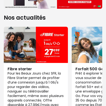
Nos actualités
Fibre starter
Forfait 500 Go
Pour les Beaux Jours chez SFR, la
Prêt à explorer l
Fibre Starter permet de profiter
vous soucier de v
d’une connexion jusqu’à 1 Gb/s
consommation de
pour regarder des vidéos,
forfait 5G+ est di
naviguer ou télétravailler
une enveloppe gé
facilement, même avec plusieurs
Go. Pour vos voya
appareils connectés. Offre
35 Go depuis 70 d
disponible à 27,99€/mois avec
comme les États-U