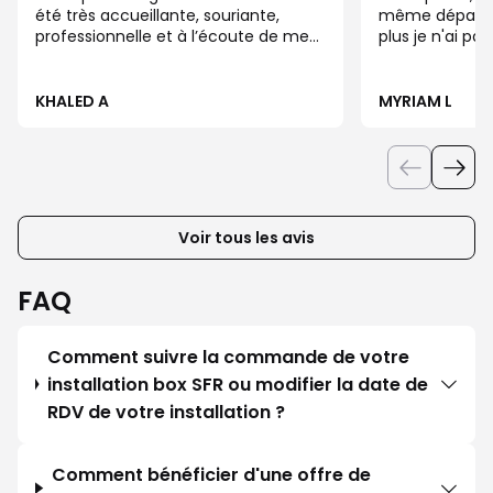
été très accueillante, souriante,
même dépanna
professionnelle et à l’écoute de mes
plus je n'ai pa
besoins. Elle a pris le temps de
répondre à toutes mes questions
avec patience et m’a très bien
KHALED A
MYRIAM L
conseillé. Grâce à son efficacité et
sa gentillesse, tout s’est déroulé
parfaitement. Un grand merci pour la
qualité de son service !
Voir tous les avis
FAQ
Comment suivre la commande de votre
installation box SFR ou modifier la date de
RDV de votre installation ?
Comment bénéficier d'une offre de