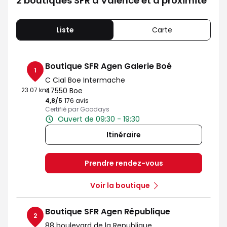
2 boutiques SFR à Valence et à proximité
Liste
Carte
Boutique SFR Agen Galerie Boé
1
C Cial Boe Intermache
23.07 km
47550 Boe
4,8
/5
Note de 4.8 sur 5
176 avis
Certifié par Goodays
Ouvert de 09:30 - 19:30
Itinéraire
Prendre rendez-vous
Voir la boutique
Boutique SFR Agen République
2
88 boulevard de la Republique