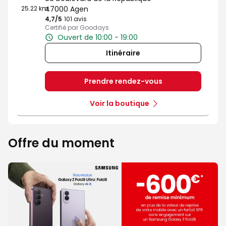
25.22 km
47000 Agen
4,7
/5
Note de 4.7 sur 5
101 avis
Certifié par Goodays
Ouvert de 10:00 - 19:00
Itinéraire
Prendre rendez-vous
Voir la boutique
Offre du moment