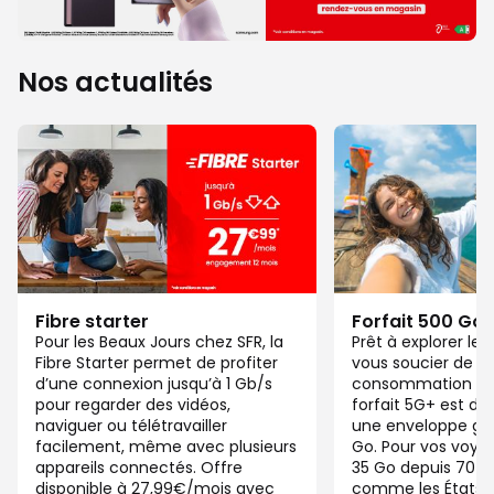
Nos actualités
Fibre starter
Forfait 500 Go
Pour les Beaux Jours chez SFR, la
Prêt à explorer l
Fibre Starter permet de profiter
vous soucier de v
d’une connexion jusqu’à 1 Gb/s
consommation de
pour regarder des vidéos,
forfait 5G+ est di
naviguer ou télétravailler
une enveloppe gé
facilement, même avec plusieurs
Go. Pour vos voya
appareils connectés. Offre
35 Go depuis 70 d
disponible à 27,99€/mois avec
comme les États-U