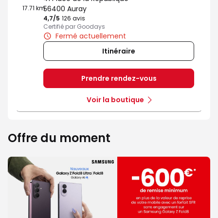
17.71 km
56400 Auray
4,7
/5
Note de 4.7 sur 5
126 avis
Certifié par Goodays
Fermé actuellement
Itinéraire
Prendre rendez-vous
Voir la boutique
Offre du moment