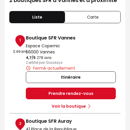
2 boutiques SFR à Vannes et à proximité
Liste
Carte
Boutique SFR Vannes
1
Espace Copernic
3.49 km
56000 Vannes
4,7
/5
Note de 4.7 sur 5
278 avis
Certifié par Goodays
Fermé actuellement
Itinéraire
Prendre rendez-vous
Voir la boutique
Boutique SFR Auray
2
41 Place de la Republique