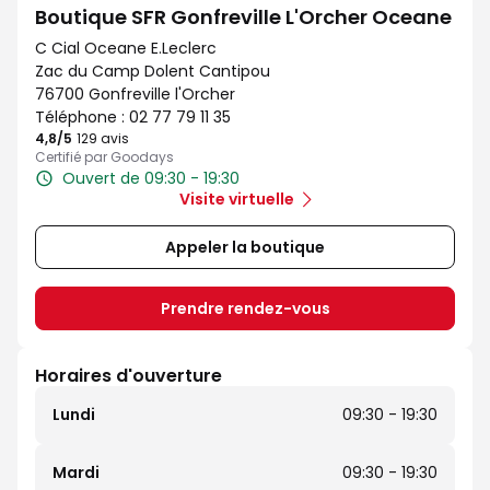
Boutique SFR Gonfreville L'Orcher Oceane
C Cial Oceane E.Leclerc
Zac du Camp Dolent Cantipou
76700 Gonfreville l'Orcher
Téléphone :
02 77 79 11 35
4,8
/5
Note de 4.8 sur 5
129 avis
Certifié par Goodays
Ouvert de 09:30 - 19:30
Visite virtuelle
Appeler la boutique
Prendre rendez-vous
Horaires d'ouverture
Lundi
09:30 - 19:30
Mardi
09:30 - 19:30