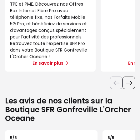
TPE et PME. Découvrez nos Offres
Box Internet Fibre Pro avec
téléphonie fixe, nos Forfaits Mobile
5G Pro, et bénéficiez de services et
d’avantages conçus spécialement
pour l’activité des professionnels.
Retrouvez toute l’expertise SFR Pro
dans votre Boutique SFR Gonfreville
L'Orcher Oceane !
En savoir plus
En sa
Les avis de nos clients sur la
Boutique SFR Gonfreville L'Orcher
Oceane
5
/5
5
/5
Note de 5 sur 5
Note de 5 sur 5