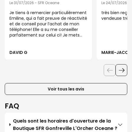
Le 31/07/2026 - SFR Oceane
Le 24/07/2026 -
Je tiens à remercier particulièrement
très bien reçu
Emiline, qui a fait preuve de réactivité
vendeuse très 
et de conseil pour l’achat de mon
téléphone! Elle a su me conseiller
parfaitement sur celui ci! Je mets
donc 5 étoiles et re commande la
boutique SFR Oceane à gonfreville
L’orcher.
DAVID G
MARIE-JACQUE
Voir tous les avis
FAQ
Quels sont les horaires d'ouverture de la
Boutique SFR Gonfreville L'Orcher Oceane ?