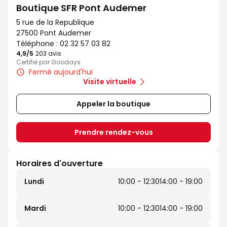
Boutique SFR Pont Audemer
5 rue de la Republique
27500 Pont Audemer
Téléphone :
02 32 57 03 82
4,9
/5
Note de 4.9 sur 5
203 avis
Certifié par Goodays
Fermé aujourd'hui
Visite virtuelle
Appeler la boutique
Prendre rendez-vous
Horaires d'ouverture
Lundi
10:00 - 12:30
14:00 - 19:00
Mardi
10:00 - 12:30
14:00 - 19:00