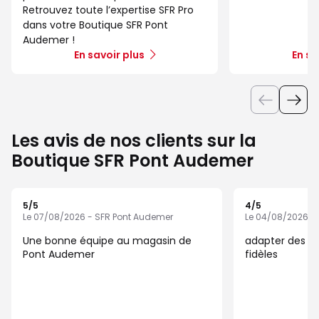
Retrouvez toute l’expertise SFR Pro
dans votre Boutique SFR Pont
Audemer !
En savoir plus
En sa
Les avis de nos clients sur la
Boutique SFR Pont Audemer
5
/5
4
/5
Note de 5 sur 5
Note de 4 sur 5
Le 07/08/2026 - SFR Pont Audemer
Le 04/08/2026 -
Une bonne équipe au magasin de
adapter des for
Pont Audemer
fidèles