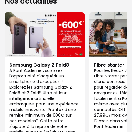
Nos actualités
Samsung Galaxy Z Fold8
Fibre starter
À Pont Audemer, saisissez
Pour les Beaux Jou
l'opportunité d'acquérir un
Fibre Starter perm
smartphone d'exception !
d’une connexion ju
Explorez les Samsung Galaxy Z
pour regarder des 
Fold8 et Z Fold8 Ultra et leur
naviguer ou télétra
intelligence artificielle
facilement à Pon
embarquée, pour une expérience
même avec plusieu
mobile innovante. Profitez d'une
connectés. Offre 
remise minimum de 600€ sur
27,99€/mois ave
ces modèles*. Cette offre
12 mois dans votre
s'ajoute à la reprise de votre
Pont Audemer.