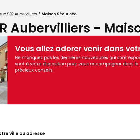
ue SFR Aubervilliers
Maison Sécurisée
R Aubervilliers - Mais
Vous allez adorer venir dans vot
Ne manquez pas les dernières nouveautés qui sont exposé
sont à votre disposition pour vous accompagner dans la
précieux conseils.
tre ville ou adresse