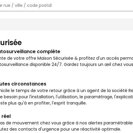
e chez vous et surveiller votre logement en toutes circonstances
urisée
utosurveillance complète
nte de votre offre Maison Sécurisée & profitez d'un accès per
osurveillance disponible 24/7. Gardez toujours un œil chez vous
outes circonstances
icile le temps de votre retour grâce à un agent de la société Re
besoin pour l'installation, l'utilisation, le paramétrage, l'explic
ste plus qu'à en profiter, l'esprit tranquille.
 réel
s de mouvement chez vous grâce à nos alertes paramétrables vi
outez des contacts d'urgence pour une réactivité optimale.