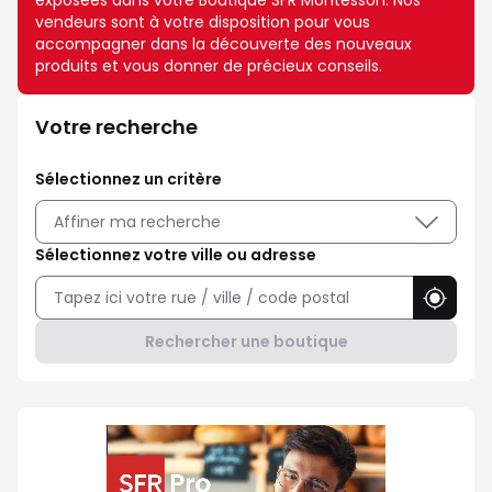
exposées dans votre Boutique SFR Montesson. Nos
vendeurs sont à votre disposition pour vous
accompagner dans la découverte des nouveaux
produits et vous donner de précieux conseils.
Votre recherche
Sélectionnez un critère
Affiner ma recherche
Sélectionnez votre ville ou adresse
Utilise
Rechercher une boutique
Professionnel ? Choisissez SFR 