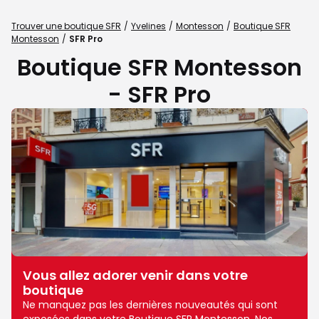
Trouver une boutique SFR
Yvelines
Montesson
Boutique SFR
Montesson
SFR Pro
Boutique SFR Montesson
- SFR Pro
Vous allez adorer venir dans votre
boutique
Ne manquez pas les dernières nouveautés qui sont