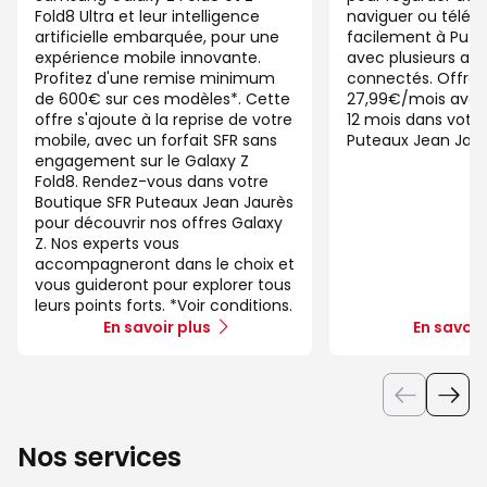
Fold8 Ultra et leur intelligence
naviguer ou télétra
artificielle embarquée, pour une
facilement à Put
expérience mobile innovante.
avec plusieurs app
Profitez d'une remise minimum
connectés. Offre 
de 600€ sur ces modèles*. Cette
27,99€/mois ave
offre s'ajoute à la reprise de votre
12 mois dans votre
mobile, avec un forfait SFR sans
Puteaux Jean Jaur
engagement sur le Galaxy Z
Fold8. Rendez-vous dans votre
Boutique SFR Puteaux Jean Jaurès
pour découvrir nos offres Galaxy
Z. Nos experts vous
accompagneront dans le choix et
vous guideront pour explorer tous
leurs points forts. *Voir conditions.
En savoir plus
En savoir
Nos services