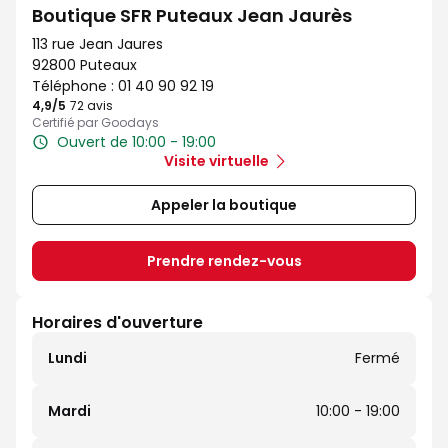
Boutique SFR Puteaux Jean Jaurès
113 rue Jean Jaures
92800 Puteaux
Téléphone :
01 40 90 92 19
4,9
/5
Note de 4.9 sur 5
72 avis
Certifié par Goodays
Ouvert de 10:00 - 19:00
Visite virtuelle
Appeler la boutique
Prendre rendez-vous
Horaires d'ouverture
Lundi
Fermé
Mardi
10:00 - 19:00