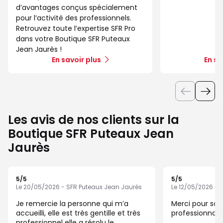
d’avantages conçus spécialement
pour l’activité des professionnels.
Retrouvez toute l’expertise SFR Pro
dans votre Boutique SFR Puteaux
Jean Jaurès !
En savoir plus
En sa
Les avis de nos clients sur la
Boutique SFR Puteaux Jean
Jaurès
5
/5
5
/5
Note de 5 sur 5
Note de 5 sur 5
Le 20/05/2026 - SFR Puteaux Jean Jaurès
Le 12/05/2026 - 
Je remercie la personne qui m’a
Merci pour son
accueilli, elle est très gentille et très
professionnal
professionnel elle a résolu le