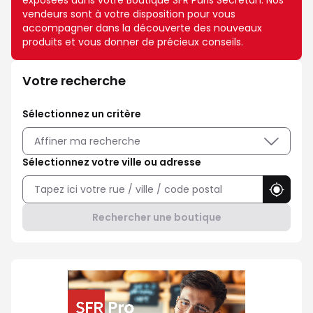
exposées dans votre Boutique SFR Paris Secretan. Nos
vendeurs sont à votre disposition pour vous
accompagner dans la découverte des nouveaux
produits et vous donner de précieux conseils.
Votre recherche
Sélectionnez un critère
Affiner ma recherche
Sélectionnez votre ville ou adresse
Utilise
Rechercher une boutique
Professionnel ? Choisissez SFR P