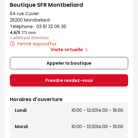
Boutique SFR Montbeliard
64 rue Cuvier
25200 Montbeliard
Téléphone :
03 81 32 06 36
4,6
/5
Note de 4.6 sur 5
173 avis
Certifié par Goodays
Fermé aujourd'hui
Visite virtuelle
Appeler la boutique
Prendre rendez-vous
Horaires d'ouverture
Lundi
10:00 - 12:00
14:00 - 19:00
Mardi
10:00 - 12:00
14:00 - 19:00