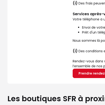
(i)
Des frais peuve
Services après-v
Votre téléphone a u
Envoi de votr
Prêt d'un tél
Nous sommes là pou
(i)
Des conditions 
Rendez-vous dans vo
l’ensemble de nos p
Prendre rende
Les boutiques SFR à prox