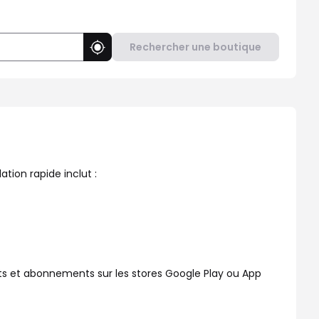
Rechercher une boutique
Utiliser ma position
z besoin d'aide ? Dans votre Boutique SFR Aulnay Sous Bois O'Par
tion rapide inclut :
s et abonnements sur les stores Google Play ou App