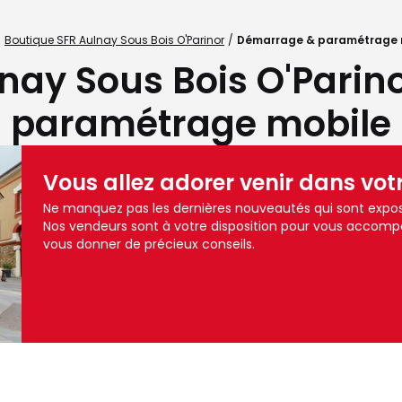
Boutique SFR Aulnay Sous Bois O'Parinor
Démarrage & paramétrage 
nay Sous Bois O'Pari
paramétrage mobile
Vous allez adorer venir dans vot
Ne manquez pas les dernières nouveautés qui sont exposé
Nos vendeurs sont à votre disposition pour vous accomp
vous donner de précieux conseils.