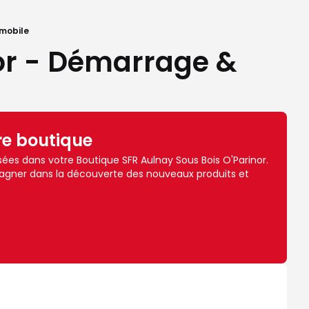
mobile
nor - Démarrage &
re boutique
es dans votre Boutique SFR Aulnay Sous Bois O'Parinor.
agner dans la découverte des nouveaux produits et