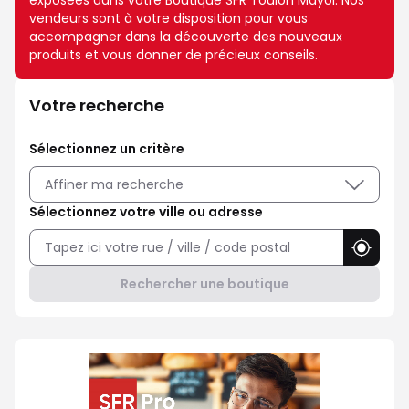
exposées dans votre Boutique SFR Toulon Mayol. Nos
vendeurs sont à votre disposition pour vous
accompagner dans la découverte des nouveaux
produits et vous donner de précieux conseils.
Votre recherche
Sélectionnez un critère
Affiner ma recherche
Sélectionnez votre ville ou adresse
Utilise
Rechercher une boutique
Professionnel ? Choisissez SFR 