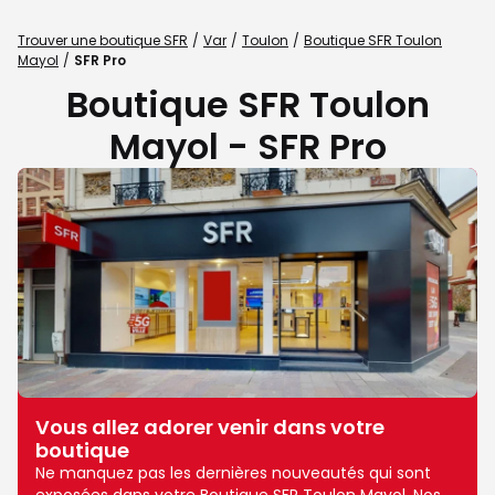
Trouver une boutique SFR
Var
Toulon
Boutique SFR Toulon
Mayol
SFR Pro
Boutique SFR Toulon
Mayol - SFR Pro
Vous allez adorer venir dans votre
boutique
Ne manquez pas les dernières nouveautés qui sont