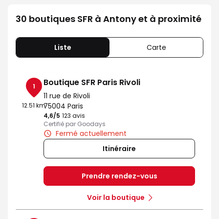
30 boutiques SFR à Antony et à proximité
Liste
Carte
Boutique SFR Paris Rivoli
1
11 rue de Rivoli
12.51 km
75004 Paris
4,6
/5
Note de 4.6 sur 5
123 avis
Certifié par Goodays
Fermé actuellement
Itinéraire
Prendre rendez-vous
Voir la boutique