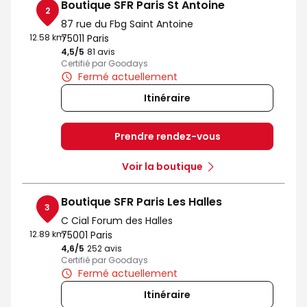
Boutique SFR Paris St Antoine
2
87 rue du Fbg Saint Antoine
12.58 km
75011 Paris
4,5
/5
Note de 4.5 sur 5
81 avis
Certifié par Goodays
Fermé actuellement
Itinéraire
Prendre rendez-vous
Voir la boutique
Boutique SFR Paris Les Halles
3
C Cial Forum des Halles
12.89 km
75001 Paris
4,6
/5
Note de 4.6 sur 5
252 avis
Certifié par Goodays
Fermé actuellement
Itinéraire