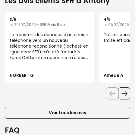
Les avis clients SFR à Antony
3
/5
4
/5
Note de 3 sur 5
Note de 4 sur 5
Le 24/07/2026 - SFR Paris Rivoli
Le 01/07/2026 - S
Le transfert des données d'un ancien
Très disponible
téléphone vers un nouveau
traité effica
téléphone reconditionné ( acheté en
ligne chez SFR) m'a été facturé 5
Euros Cette information ne m'a pas
été communiquée lors de l'achat en
ligne.
NORBERT G
Amede A
Voir tous les avis
FAQ