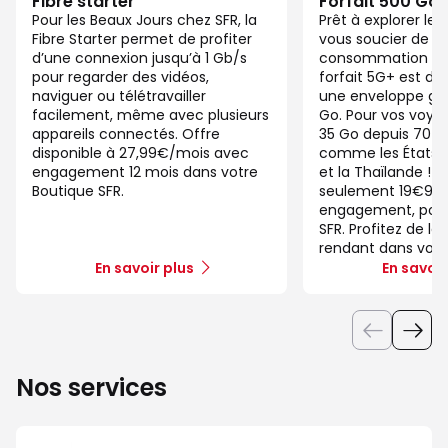
Fibre starter
Forfait 500 Go
Pour les Beaux Jours chez SFR, la
Prêt à explorer l
Fibre Starter permet de profiter
vous soucier de v
d’une connexion jusqu’à 1 Gb/s
consommation de
pour regarder des vidéos,
forfait 5G+ est di
naviguer ou télétravailler
une enveloppe gé
facilement, même avec plusieurs
Go. Pour vos voya
appareils connectés. Offre
35 Go depuis 70 d
disponible à 27,99€/mois avec
comme les États-U
engagement 12 mois dans votre
et la Thaïlande ! 
Boutique SFR.
seulement 19€99/
engagement, pour 
SFR. Profitez de la
rendant dans votr
En savoir plus
En savoir
Nos services