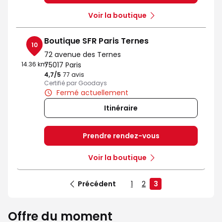
Voir la boutique
Boutique SFR Paris Ternes
10
72 avenue des Ternes
14.36 km
75017 Paris
4,7
/5
Note de 4.7 sur 5
77 avis
Certifié par Goodays
Fermé actuellement
Itinéraire
Prendre rendez-vous
Voir la boutique
Précédent
1
2
3
Offre du moment