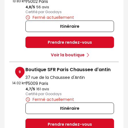
13.83 km
75002 Paris
4,8
/5
Note de 4.8 sur 5
56 avis
Certifié par Goodays
Fermé actuellement
Itinéraire
Prendre rendez-vous
Voir la boutique
Boutique SFR Paris Chaussee d'antin
9
37 rue de la Chaussee d'Antin
14.02 km
75009 Paris
4,7
/5
Note de 4.7 sur 5
161 avis
Certifié par Goodays
Fermé actuellement
Itinéraire
Prendre rendez-vous