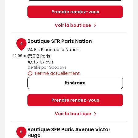
Prendre rendez-vous
Voir la boutique
Boutique SFR Paris Nation
4
24 Bis Place de la Nation
12.96 km
75012 Paris
4,5
/5
Note de 4.5 sur 5
137 avis
Certifié par Goodays
Fermé actuellement
Itinéraire
Prendre rendez-vous
Voir la boutique
Boutique SFR Paris Avenue Victor
5
Hugo