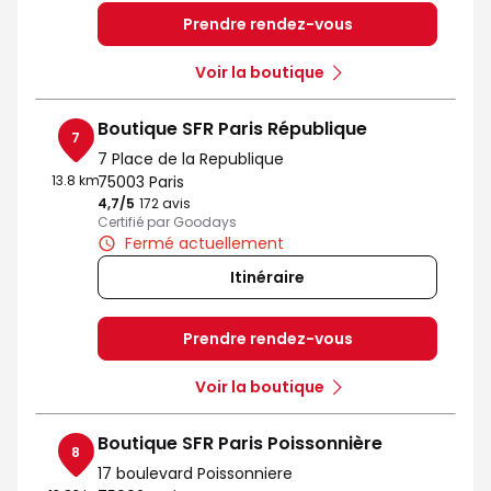
Prendre rendez-vous
Voir la boutique
Boutique SFR Paris République
7
7 Place de la Republique
13.8 km
75003 Paris
4,7
/5
Note de 4.7 sur 5
172 avis
Certifié par Goodays
Fermé actuellement
Itinéraire
Prendre rendez-vous
Voir la boutique
Boutique SFR Paris Poissonnière
8
17 boulevard Poissonniere