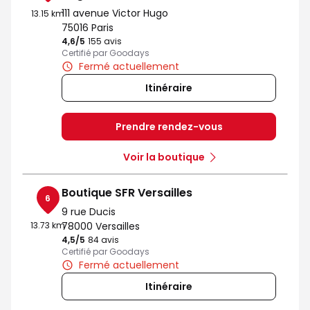
111 avenue Victor Hugo
13.15 km
75016 Paris
4,6
/5
Note de 4.6 sur 5
155 avis
Certifié par Goodays
Fermé actuellement
Itinéraire
Prendre rendez-vous
Voir la boutique
Boutique SFR Versailles
6
9 rue Ducis
13.73 km
78000 Versailles
4,5
/5
Note de 4.5 sur 5
84 avis
Certifié par Goodays
Fermé actuellement
Itinéraire