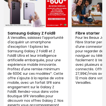
Samsung Galaxy Z Fold8
Fibre starter
À Versailles, saisissez l'opportunité
Pour les Beaux Jou
d'acquérir un smartphone
Fibre Starter perm
d'exception ! Explorez les
d’une connexion ju
Samsung Galaxy Z Fold8 et Z
pour regarder des 
Fold8 Ultra et leur intelligence
naviguer ou télétra
artificielle embarquée, pour une
facilement à Vers
expérience mobile innovante.
avec plusieurs app
Profitez d'une remise minimum
connectés. Offre 
de 600€ sur ces modèles*. Cette
27,99€/mois ave
offre s'ajoute à la reprise de votre
12 mois dans votre
mobile, avec un forfait SFR sans
Versailles.
engagement sur le Galaxy Z
Fold8. Rendez-vous dans votre
Boutique SFR Versailles pour
découvrir nos offres Galaxy Z. Nos
experts vous accompagneront