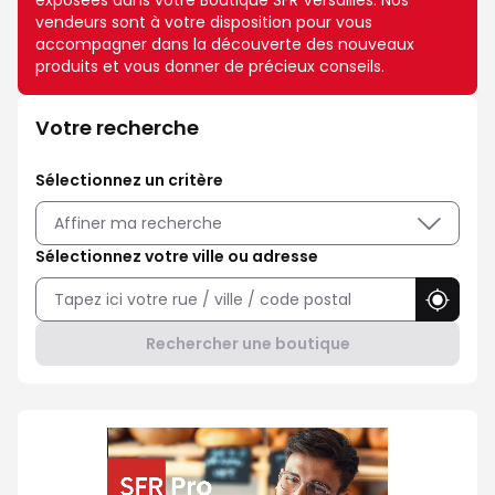
exposées dans votre Boutique SFR Versailles. Nos
vendeurs sont à votre disposition pour vous
accompagner dans la découverte des nouveaux
produits et vous donner de précieux conseils.
Votre recherche
Sélectionnez un critère
Affiner ma recherche
Sélectionnez votre ville ou adresse
Utilise
Rechercher une boutique
Professionnel ? Choisissez SFR P