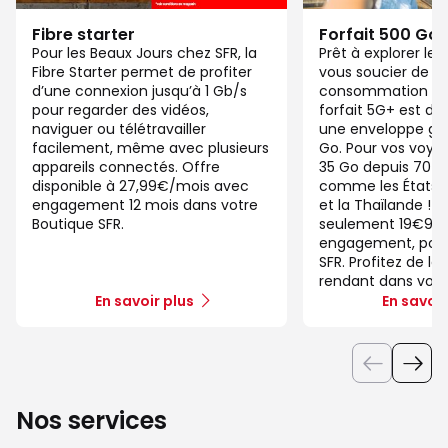
Fibre starter
Forfait 500 Go
Pour les Beaux Jours chez SFR, la
Prêt à explorer l
Fibre Starter permet de profiter
vous soucier de v
d’une connexion jusqu’à 1 Gb/s
consommation de
pour regarder des vidéos,
forfait 5G+ est di
naviguer ou télétravailler
une enveloppe gé
facilement, même avec plusieurs
Go. Pour vos voya
appareils connectés. Offre
35 Go depuis 70 d
disponible à 27,99€/mois avec
comme les États-U
engagement 12 mois dans votre
et la Thaïlande ! 
Boutique SFR.
seulement 19€99/
engagement, pour 
SFR. Profitez de la
rendant dans votr
En savoir plus
En savoir
Nos services