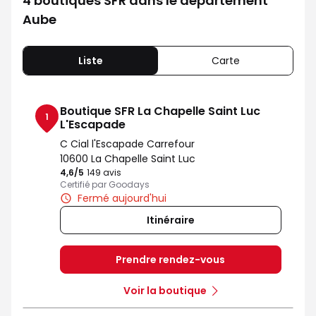
4 boutiques SFR dans le département
Aube
Liste
Carte
Boutique SFR La Chapelle Saint Luc
1
L'Escapade
C Cial l'Escapade Carrefour
10600 La Chapelle Saint Luc
4,6
/5
Note de 4.6 sur 5
149 avis
Certifié par Goodays
Fermé aujourd'hui
Itinéraire
Prendre rendez-vous
Voir la boutique