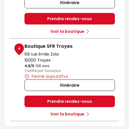
Itinéraire
Prendre rendez-vous
Voir la boutique
Boutique SFR Troyes
4
69 rue Emile Zola
10000 Troyes
4,8
/5
Note de 4.8 sur 5
106 avis
Certifié par Goodays
Fermé aujourd'hui
Itinéraire
Prendre rendez-vous
Voir la boutique