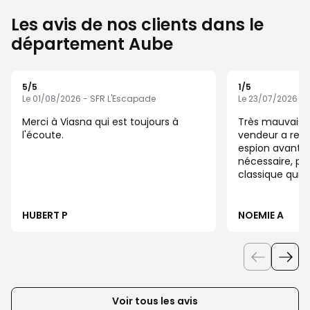
Les avis de nos clients dans le
département Aube
5
/5
1
/5
Note de 5 sur 5
Note de 1 sur 5
Le 01/08/2026 - SFR L'Escapade
Le 23/07/2026 - 
Merci à Viasna qui est toujours à
Très mauvaise 
l'écoute.
vendeur a reti
espion avant d
nécessaire, pu
classique qui 
mon besoin. 
proposé, seule
que la boutiq
HUBERT P
NOEMIE A
le film adapté.
un produit que 
laisse 81€ pou
film.. C’est l
expérience que
boutique, ave
Voir tous les avis