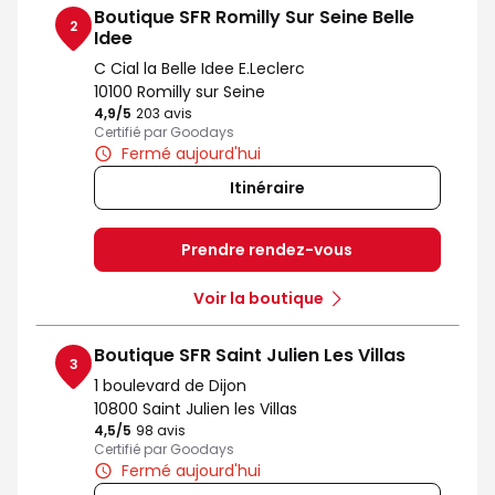
Boutique SFR Romilly Sur Seine Belle
2
Idee
C Cial la Belle Idee E.Leclerc
10100 Romilly sur Seine
4,9
/5
Note de 4.9 sur 5
203 avis
Certifié par Goodays
Fermé aujourd'hui
Itinéraire
Prendre rendez-vous
Voir la boutique
Boutique SFR Saint Julien Les Villas
3
1 boulevard de Dijon
10800 Saint Julien les Villas
4,5
/5
Note de 4.5 sur 5
98 avis
Certifié par Goodays
Fermé aujourd'hui