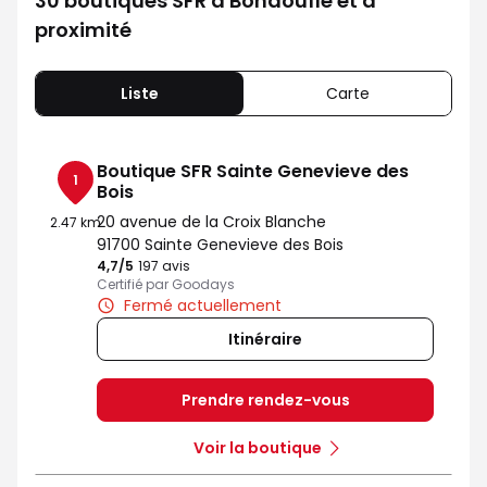
30 boutiques SFR à Bondoufle et à
proximité
Liste
Carte
Boutique SFR Sainte Genevieve des
1
Bois
20 avenue de la Croix Blanche
2.47 km
91700 Sainte Genevieve des Bois
4,7
/5
Note de 4.7 sur 5
197 avis
Certifié par Goodays
Fermé actuellement
Itinéraire
Prendre rendez-vous
Voir la boutique