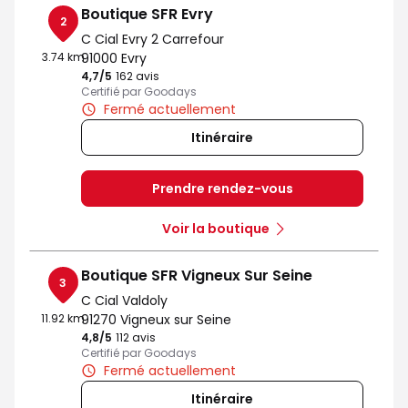
Boutique SFR Evry
2
C Cial Evry 2 Carrefour
3.74 km
91000 Evry
4,7
/5
Note de 4.7 sur 5
162 avis
Certifié par Goodays
Fermé actuellement
Itinéraire
Prendre rendez-vous
Voir la boutique
Boutique SFR Vigneux Sur Seine
3
C Cial Valdoly
11.92 km
91270 Vigneux sur Seine
4,8
/5
Note de 4.8 sur 5
112 avis
Certifié par Goodays
Fermé actuellement
Itinéraire