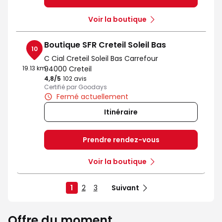
Voir la boutique
Boutique SFR Creteil Soleil Bas
10
C Cial Creteil Soleil Bas Carrefour
19.13 km
94000 Creteil
4,8
/5
Note de 4.8 sur 5
102 avis
Certifié par Goodays
Fermé actuellement
Itinéraire
Prendre rendez-vous
Voir la boutique
1
2
3
Suivant
Offre du moment