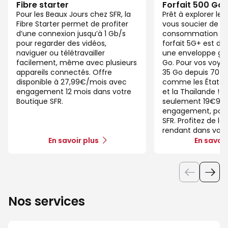
Fibre starter
Forfait 500 Go
Pour les Beaux Jours chez SFR, la
Prêt à explorer l
Fibre Starter permet de profiter
vous soucier de v
d’une connexion jusqu’à 1 Gb/s
consommation de
pour regarder des vidéos,
forfait 5G+ est di
naviguer ou télétravailler
une enveloppe gé
facilement, même avec plusieurs
Go. Pour vos voya
appareils connectés. Offre
35 Go depuis 70 d
disponible à 27,99€/mois avec
comme les États-U
engagement 12 mois dans votre
et la Thaïlande ! 
Boutique SFR.
seulement 19€99/
engagement, pour 
SFR. Profitez de la
rendant dans votr
En savoir plus
En savoir
Nos services