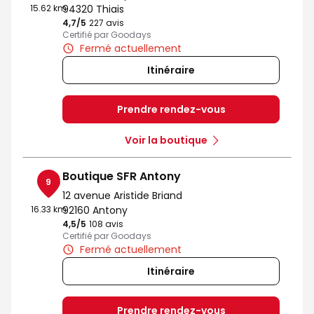
15.62 km
94320 Thiais
4,7
/5
Note de 4.7 sur 5
227 avis
Certifié par Goodays
Fermé actuellement
Itinéraire
Prendre rendez-vous
Voir la boutique
Boutique SFR Antony
9
12 avenue Aristide Briand
16.33 km
92160 Antony
4,5
/5
Note de 4.5 sur 5
108 avis
Certifié par Goodays
Fermé actuellement
Itinéraire
Prendre rendez-vous