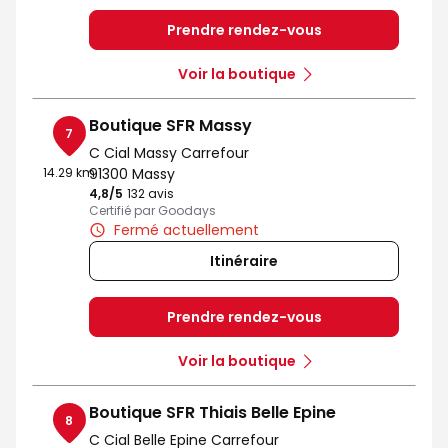
Prendre rendez-vous
Voir la boutique
Boutique SFR Massy
7
C Cial Massy Carrefour
14.29 km
91300 Massy
4,8
/5
Note de 4.8 sur 5
132 avis
Certifié par Goodays
Fermé actuellement
Itinéraire
Prendre rendez-vous
Voir la boutique
Boutique SFR Thiais Belle Epine
8
C Cial Belle Epine Carrefour