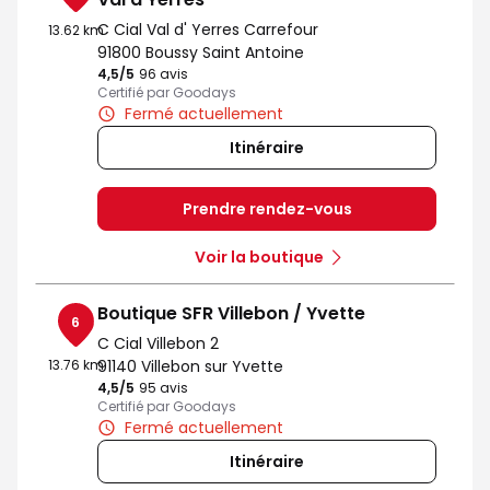
C Cial Val d' Yerres Carrefour
13.62 km
91800 Boussy Saint Antoine
4,5
/5
Note de 4.5 sur 5
96 avis
Certifié par Goodays
Fermé actuellement
Itinéraire
Prendre rendez-vous
Voir la boutique
Boutique SFR Villebon / Yvette
6
C Cial Villebon 2
13.76 km
91140 Villebon sur Yvette
4,5
/5
Note de 4.5 sur 5
95 avis
Certifié par Goodays
Fermé actuellement
Itinéraire