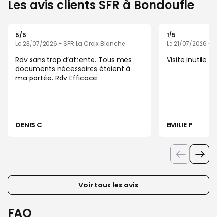
Les avis clients SFR à Bondoufle
5
/5
1
/5
Note de 5 sur 5
Note de 1 sur 5
Le 23/07/2026 - SFR La Croix Blanche
Le 21/07/2026 - 
Rdv sans trop d’attente. Tous mes
Visite inutile
documents nécessaires étaient à
ma portée. Rdv Efficace
DENIS C
EMILIE P
Voir tous les avis
FAQ