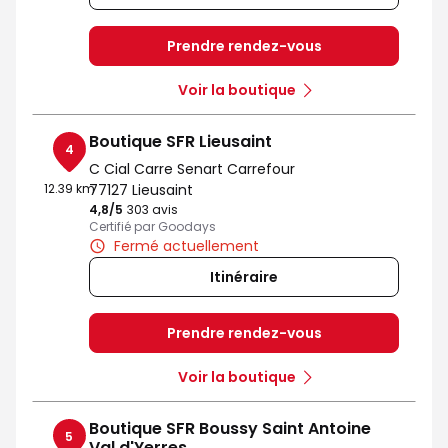
Prendre rendez-vous
Voir la boutique
Boutique SFR Lieusaint
4
C Cial Carre Senart Carrefour
12.39 km
77127 Lieusaint
4,8
/5
Note de 4.8 sur 5
303 avis
Certifié par Goodays
Fermé actuellement
Itinéraire
Prendre rendez-vous
Voir la boutique
Boutique SFR Boussy Saint Antoine
5
Val d'Yerres