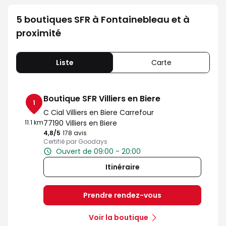
5 boutiques SFR à Fontainebleau et à
proximité
Liste
Carte
Boutique SFR Villiers en Biere
1
C Cial Villiers en Biere Carrefour
11.1 km
77190 Villiers en Biere
4,8
/5
Note de 4.8 sur 5
178 avis
Certifié par Goodays
Ouvert de 09:00 - 20:00
Itinéraire
Prendre rendez-vous
Voir la boutique