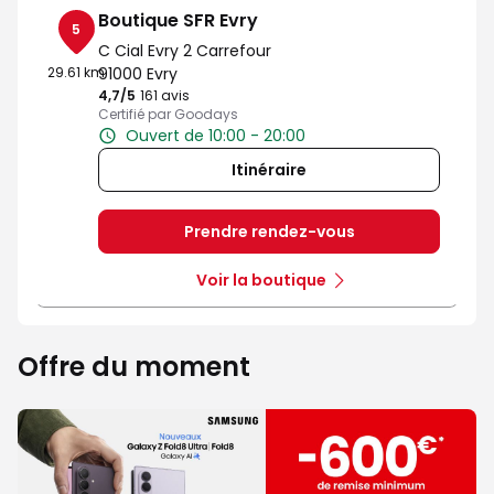
Boutique SFR Evry
5
C Cial Evry 2 Carrefour
29.61 km
91000 Evry
4,7
/5
Note de 4.7 sur 5
161 avis
Certifié par Goodays
Ouvert de 10:00 - 20:00
Itinéraire
Prendre rendez-vous
Voir la boutique
Offre du moment