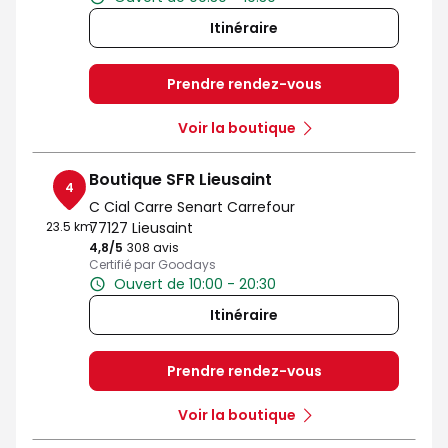
Itinéraire
Prendre rendez-vous
Voir la boutique
Boutique SFR Lieusaint
4
C Cial Carre Senart Carrefour
23.5 km
77127 Lieusaint
4,8
/5
Note de 4.8 sur 5
308 avis
Certifié par Goodays
Ouvert de 10:00 - 20:30
Itinéraire
Prendre rendez-vous
Voir la boutique