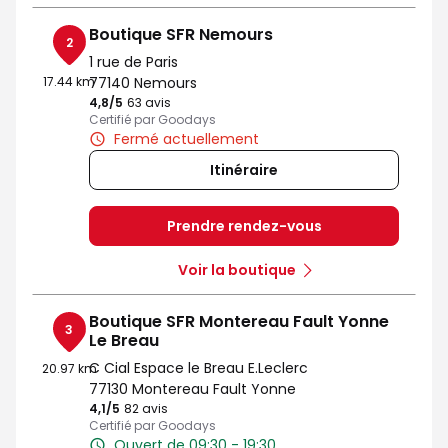
Boutique SFR Nemours
2
1 rue de Paris
17.44 km
77140 Nemours
4,8
/5
Note de 4.8 sur 5
63 avis
Certifié par Goodays
Fermé actuellement
Itinéraire
Prendre rendez-vous
Voir la boutique
Boutique SFR Montereau Fault Yonne
3
Le Breau
C Cial Espace le Breau E.Leclerc
20.97 km
77130 Montereau Fault Yonne
4,1
/5
Note de 4.1 sur 5
82 avis
Certifié par Goodays
Ouvert de 09:30 - 19:30