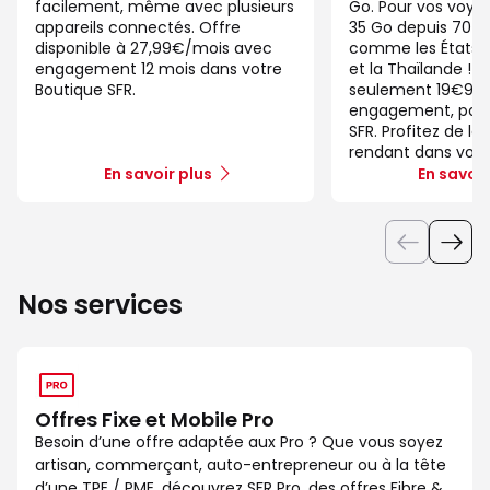
facilement, même avec plusieurs
Go. Pour vos voya
appareils connectés. Offre
35 Go depuis 70 d
disponible à 27,99€/mois avec
comme les États-U
engagement 12 mois dans votre
et la Thaïlande ! 
Boutique SFR.
seulement 19€99/
engagement, pour 
SFR. Profitez de la
rendant dans votr
En savoir plus
En savoir
Nos services
Offres Fixe et Mobile Pro
Besoin d’une offre adaptée aux Pro ? Que vous soyez
artisan, commerçant, auto-entrepreneur ou à la tête
d’une TPE / PME, découvrez SFR Pro, des offres Fibre &