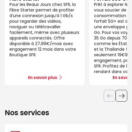
Pour les Beaux Jours chez SFR, la
Prêt à explorer l
Fibre Starter permet de profiter
vous soucier de v
d’une connexion jusqu’à 1 Gb/s
consommation de
pour regarder des vidéos,
forfait 5G+ est di
naviguer ou télétravailler
une enveloppe gé
facilement, même avec plusieurs
Go. Pour vos voya
appareils connectés. Offre
35 Go depuis 70 d
disponible à 27,99€/mois avec
comme les États-U
engagement 12 mois dans votre
et la Thaïlande ! 
Boutique SFR.
seulement 19€99/
engagement, pour 
SFR. Profitez de la
rendant dans votr
En savoir plus
En savoir
Nos services