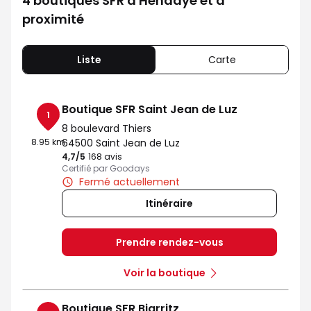
4 boutiques SFR à Hendaye et à
proximité
Liste
Carte
Boutique SFR Saint Jean de Luz
1
8 boulevard Thiers
8.95 km
64500 Saint Jean de Luz
4,7
/5
Note de 4.7 sur 5
168 avis
Certifié par Goodays
Fermé actuellement
Itinéraire
Prendre rendez-vous
Voir la boutique
Boutique SFR Biarritz