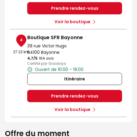
Prendre rendez-vous
Voir la boutique
Boutique SFR Bayonne
4
39 rue Victor Hugo
27.22 km
64100 Bayonne
4,7
/5
Note de 4.7 sur 5
164 avis
Certifié par Goodays
Ouvert de 10:00 - 19:00
Itinéraire
Prendre rendez-vous
Voir la boutique
Offre du moment