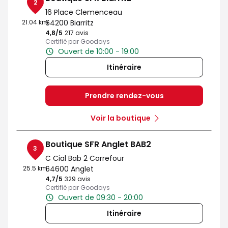
2
16 Place Clemenceau
21.04 km
64200 Biarritz
4,8
/5
Note de 4.8 sur 5
217 avis
Certifié par Goodays
Ouvert de 10:00 - 19:00
Itinéraire
Prendre rendez-vous
Voir la boutique
Boutique SFR Anglet BAB2
3
C Cial Bab 2 Carrefour
25.5 km
64600 Anglet
4,7
/5
Note de 4.7 sur 5
329 avis
Certifié par Goodays
Ouvert de 09:30 - 20:00
Itinéraire