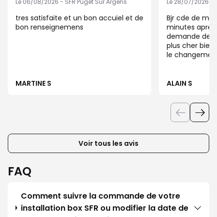
Le 06/08/2026 - SFR Puget Sur Argens
Le 28/07/2026 - 
tres satisfaite et un bon accuiel et de
Bjr cde de mon
bon renseignemens
minutes après j
demande de pre
plus cher bien 
le changement!
cde pas possib
souvenir pour l
des décisions
MARTINE S
ALAIN S
d'opérateur ,je
longtemps et s
situation qui e
pour moi ,car e
offrir à mon fil
région alors c
Voir tous les avis
l'on va faire ca
jours c'est bi
achat chez vous !!!!!Slt
FAQ
yr coop Alain
Comment suivre la commande de votre
installation box SFR ou modifier la date de