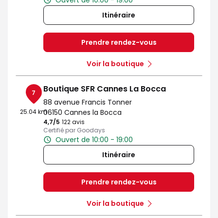
Ouvert de 10:00 - 19:00
Itinéraire
Prendre rendez-vous
Voir la boutique
Boutique SFR Cannes La Bocca
7
88 avenue Francis Tonner
25.04 km
06150 Cannes la Bocca
4,7
/5
Note de 4.7 sur 5
122 avis
Certifié par Goodays
Ouvert de 10:00 - 19:00
Itinéraire
Prendre rendez-vous
Voir la boutique