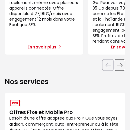
facilement, même avec plusieurs
Go. Pour vos voya
appareils connectés. Offre
35 Go depuis 70 d
disponible à 27,99€/mois avec
comme les États-U
engagement 12 mois dans votre
et la Thaïlande ! 
Boutique SFR.
seulement 19€99/
engagement, pour 
SFR. Profitez de la
rendant dans votr
En savoir plus
En savoir
Nos services
Offres Fixe et Mobile Pro
Besoin d’une offre adaptée aux Pro ? Que vous soyez
artisan, commerçant, auto-entrepreneur ou à la tête