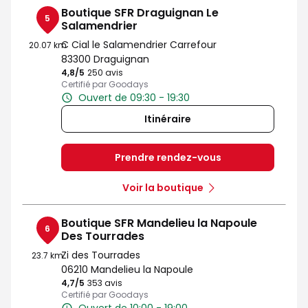
Boutique SFR Draguignan Le
5
Salamendrier
C Cial le Salamendrier Carrefour
20.07 km
83300 Draguignan
4,8
/5
Note de 4.8 sur 5
250 avis
Certifié par Goodays
Ouvert de 09:30 - 19:30
Itinéraire
Prendre rendez-vous
Voir la boutique
Boutique SFR Mandelieu la Napoule
6
Des Tourrades
Zi des Tourrades
23.7 km
06210 Mandelieu la Napoule
4,7
/5
Note de 4.7 sur 5
353 avis
Certifié par Goodays