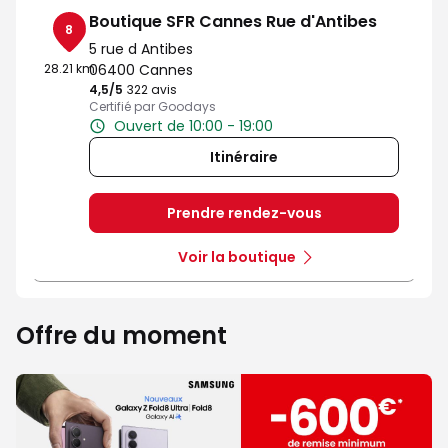
Boutique SFR Cannes Rue d'Antibes
8
5 rue d Antibes
28.21 km
06400 Cannes
4,5
/5
Note de 4.5 sur 5
322 avis
Certifié par Goodays
Ouvert de 10:00 - 19:00
Itinéraire
Prendre rendez-vous
Voir la boutique
Offre du moment