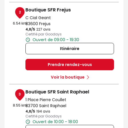
Boutique SFR Frejus
2
C Cial Geant
6.54 km
83600 Frejus
4,8
/5
Note de 4.8 sur 5
227 avis
Certifié par Goodays
Ouvert de 09:00 - 19:30
Itinéraire
Prendre rendez-vous
Voir la boutique
Boutique SFR Saint Raphael
3
1 Place Pierre Coullet
8.55 km
83700 Saint Raphael
4,8
/5
Note de 4.8 sur 5
194 avis
Certifié par Goodays
Ouvert de 10:00 - 18:00