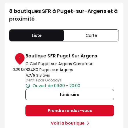
8 boutiques SFR à Puget-sur-Argens et à
proximité
Liste
Carte
Boutique SFR Puget Sur Argens
1
C Cial Puget sur Argens Carrefour
3.36 km
83480 Puget sur Argens
4,7
/5
Note de 4.7 sur 5
318 avis
Certifié par Goodays
Ouvert de 09:30 - 20:00
Itinéraire
Prendre rendez-vous
Voir la boutique