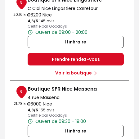
5
C Cial Nice Lingostiere Carrefour
20.16 km
06200 Nice
4,6
/5
Note de 4.6 sur 5
145 avis
Certifié par Goodays
Ouvert de 09:00 - 20:00
Itinéraire
Prendre rendez-vous
Voir la boutique
Boutique SFR Nice Massena
6
4 rue Massena
21.78 km
06000 Nice
4,8
/5
Note de 4.8 sur 5
155 avis
Certifié par Goodays
Ouvert de 09:30 - 19:00
Itinéraire