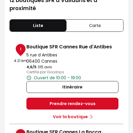
12 boutiques SFR à Vallauris et à
proximité
Liste
Carte
Boutique SFR Cannes Rue d'Antibes
1
5 rue d Antibes
4.21 km
06400 Cannes
4,6
/5
Note de 4.6 sur 5
315 avis
Certifié par Goodays
Ouvert de 10:00 - 19:00
Itinéraire
Prendre rendez-vous
Voir la boutique
Boutique SFR Cannes La Bocca