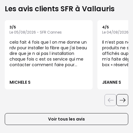
Les avis clients SFR à Vallauris
3
/5
4
/5
Note de 3 sur 5
Note de 4 sur 5
Le 05/08/2026 - SFR Cannes
Le 04/08/2026 -
cela fait 4 fois que l on me donne un
Il n’est pas no
rdv pour installer la fibre que j'ai beau
produits ne so
dire que je n ai pas l installation
affichés auprè
chaque fois c est os service qui me
m’a faite dépl
contacter comment faire pour
box « réservée 
recevoir la fibre qui est à côté au
disponible. D’
numéro 7 et au 11 mais pas au 9 je
problème, il do
dois vous dire que j espère que
n’est pas norm
MICHELE S
JEANNE S
quelqu'un pourra me répondre merci
téléphonique.
bonne journée michele Quetier
squintu
Voir tous les avis