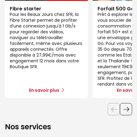
Fibre starter
Forfait 500 Go
Pour les Beaux Jours chez SFR, la
Prêt à explorer l
Fibre Starter permet de profiter
vous soucier de v
d’une connexion jusqu’à 1 Gb/s
consommation de
pour regarder des vidéos,
forfait 5G+ est di
naviguer ou télétravailler
une enveloppe gé
facilement, même avec plusieurs
Go. Pour vos voya
appareils connectés. Offre
35 Go depuis 70 d
disponible à 27,99€/mois avec
comme les États-U
engagement 12 mois dans votre
et la Thaïlande ! 
Boutique SFR.
seulement 19€99/
engagement, pour 
SFR. Profitez de la
rendant dans votr
En savoir plus
En savoir
Nos services