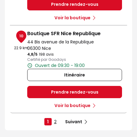
Prendre rendez-vous
Voir la boutique
Boutique SFR Nice Republique
10
44 Bis avenue de la Republique
22.9 km
06300 Nice
4,8
/5
Note de 4.8 sur 5
198 avis
Certifié par Goodays
Ouvert de 09:30 - 19:00
Itinéraire
Prendre rendez-vous
Voir la boutique
1
2
Suivant