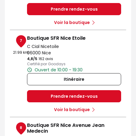
Prendre rendez-vous
Voir la boutique
Boutique SFR Nice Etoile
7
C Cial Nicetoile
21.99 km
06000 Nice
4,8
/5
Note de 4.8 sur 5
162 avis
Certifié par Goodays
Ouvert de 10:00 - 19:30
Itinéraire
Prendre rendez-vous
Voir la boutique
Boutique SFR Nice Avenue Jean
8
Medecin