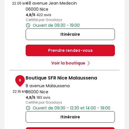
48 avenue Jean Medecin
22.05 km
06000 Nice
4,8
/5
Note de 4.8 sur 5
422 avis
Certifié par Goodays
Ouvert de 09:30 - 19:00
Itinéraire
Prendre rendez-vous
Voir la boutique
Boutique SFR Nice Malaussena
9
8 avenue Malaussena
22.16 km
06000 Nice
4,8
/5
Note de 4.8 sur 5
183 avis
Certifié par Goodays
Ouvert de 09:30 - 12:30 et 14:00 - 19:00
Itinéraire