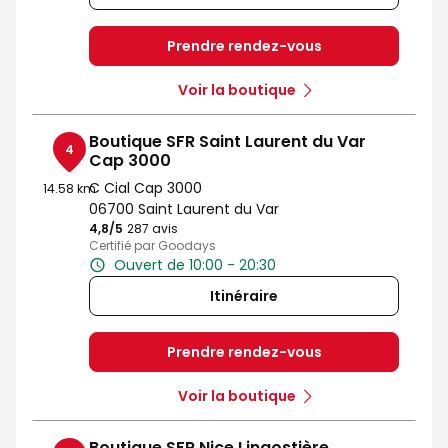
Prendre rendez-vous
Voir la boutique
Boutique SFR Saint Laurent du Var
4
Cap 3000
C Cial Cap 3000
14.58 km
06700 Saint Laurent du Var
4,8
/5
Note de 4.8 sur 5
287 avis
Certifié par Goodays
Ouvert de 10:00 - 20:30
Itinéraire
Prendre rendez-vous
Voir la boutique
Boutique SFR Nice Lingostière