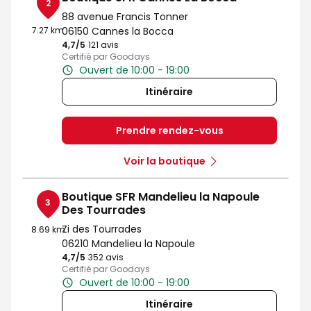
2
88 avenue Francis Tonner
7.27 km
06150 Cannes la Bocca
4,7
/5
Note de 4.7 sur 5
121 avis
Certifié par Goodays
Ouvert de 10:00 - 19:00
Itinéraire
Prendre rendez-vous
Voir la boutique
Boutique SFR Mandelieu la Napoule
3
Des Tourrades
Zi des Tourrades
8.69 km
06210 Mandelieu la Napoule
4,7
/5
Note de 4.7 sur 5
352 avis
Certifié par Goodays
Ouvert de 10:00 - 19:00
Itinéraire