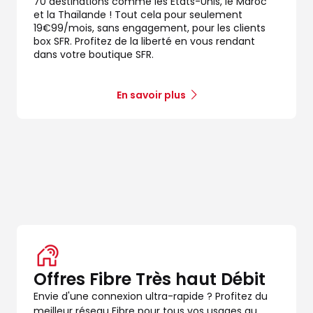
70 destinations comme les États-Unis, le Maroc
 3000
et la Thaïlande ! Tout cela pour seulement
19€99/mois, sans engagement, pour les clients
box SFR. Profitez de la liberté en vous rendant
dans votre boutique SFR.
En savoir plus
dez-vous
Offres Fibre Très haut Débit
dez-vous
Envie d'une connexion ultra-rapide ? Profitez du
meilleur réseau Fibre pour tous vos usages au