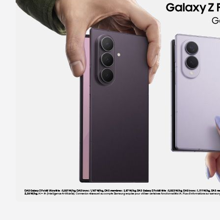
Itinéraire
Prendre ren
Voir la boutique
Boutique SFR Nice Republique
5
44 Bis avenue de la Republique
2.29 km
06300 Nice
Note de 4.8 sur 5
4,8
/5
200 avis
Certifié par Goodays
Fermé actuellement
Itinéraire
Prendre ren
Voir la boutique
Boutique SFR Nice TNL
6
C Cial Nice Tnl Carrefour
2.59 km
06300 Nice