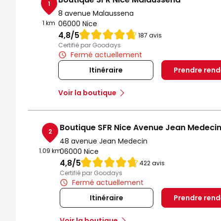
1
8 avenue Malaussena
1 km
06000 Nice
Note de 4.8 sur 5
4,8
/5
187 avis
Certifié par Goodays
Fermé actuellement
Itinéraire
Prendre ren
Voir la boutique
Boutique SFR Nice Avenue Jean Medeci
2
48 avenue Jean Medecin
1.09 km
06000 Nice
Note de 4.8 sur 5
4,8
/5
422 avis
Certifié par Goodays
Fermé actuellement
Itinéraire
Prendre ren
Voir la boutique