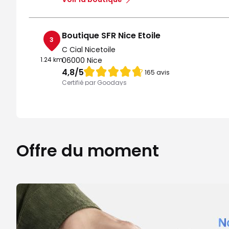
Boutique SFR Nice Etoile
3
C Cial Nicetoile
1.24 km
06000 Nice
Note de 4.8 sur 5
4,8
/5
165 avis
Certifié par Goodays
Fermé actuellement
Itinéraire
Prendre ren
Voir la boutique
Offre du moment
Boutique SFR Nice Massena
4
4 rue Massena
1.41 km
06000 Nice
Note de 4.8 sur 5
4,8
/5
155 avis
Certifié par Goodays
Fermé actuellement