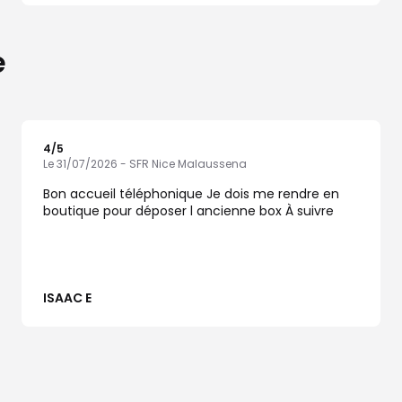
e
4
/5
Note de 4 sur 5
Le 31/07/2026 - SFR Nice Malaussena
Bon accueil téléphonique Je dois me rendre en
boutique pour déposer l ancienne box À suivre
ISAAC E