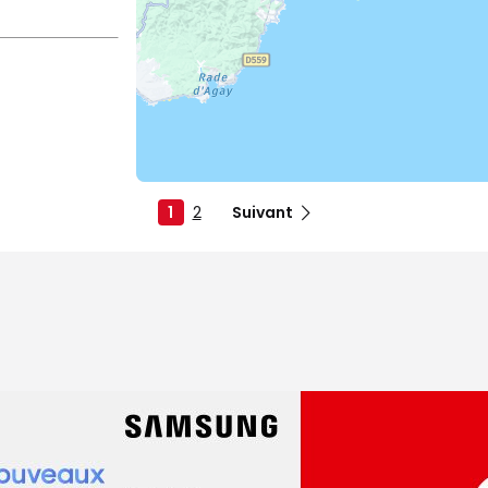
1
2
Suivant
dez-vous