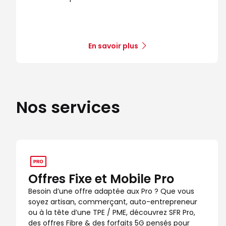
Boutique SFR Firminy
8
83 rue Jean Jaures
29.81 km
42700 Firminy
Note de 4.8 sur 5
4,8
/5
En savoir plus
206 avis
Certifié par Goodays
Fermé actuellement
Itinéraire
Prendre ren
Nos services
Voir la boutique
Offres Fixe et Mobile Pro
Besoin d’une offre adaptée aux Pro ? Que vous
soyez artisan, commerçant, auto-entrepreneur
ou à la tête d’une TPE / PME, découvrez SFR Pro,
des offres Fibre & des forfaits 5G pensés pour