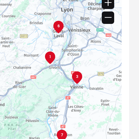
6
1
3
7