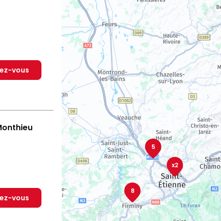
dez-vous
Monthieu
5
x2
8
dez-vous