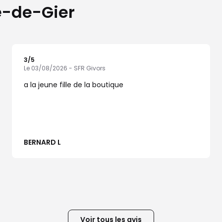
ve-de-Gier
3
/5
Note de 3 sur 5
Le 03/08/2026 - SFR Givors
a la jeune fille de la boutique
BERNARD L
Voir tous les avis