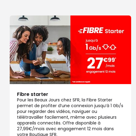
Note de 4.8 sur 5
4,8
/5
340 avis
Certifié par Goodays
Fermé actuellement
Itinéraire
Prendre ren
Voir la boutique
Boutique SFR Salaise sur Sanne
7
C Cial Carrefour
24.74 km
38150 Salaise sur Sanne
Note de 4.8 sur 5
4,8
/5
260 avis
Certifié par Goodays
Fibre starter
Fermé actuellement
Pour les Beaux Jours chez SFR, la Fibre Starter
permet de profiter d’une connexion jusqu’à 1 Gb/s
Itinéraire
Prendre ren
pour regarder des vidéos, naviguer ou
télétravailler facilement, même avec plusieurs
Voir la boutique
appareils connectés. Offre disponible à
27,99€/mois avec engagement 12 mois dans
votre Boutique SFR.