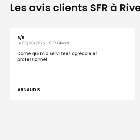
Les avis clients SFR à Ri
5
/5
Note de 5 sur 5
Le 07/08/2026 - SFR Givors
Dame qui m'a servi tees agréable et
professionnel
ARNAUD B