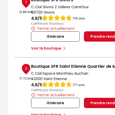
1
C Cial Givors 2 Vallees Carrefour
12.86 km
69700 Givors
Note de 4.8 sur 5
4,8
/5
178 avis
Certifié par Goodays
Fermé actuellement
Itinéraire
Prendre ren
Voir la boutique
Boutique SFR Saint Etienne Quartier de 
2
C Cial Espace Monthieu Auchan
17.72 km
42000 Saint Etienne
Note de 4.8 sur 5
4,8
/5
177 avis
Certifié par Goodays
Fermé actuellement
Itinéraire
Prendre ren
Voir la boutique