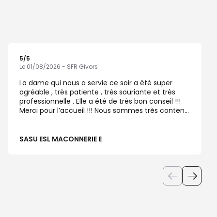
5
/5
Note de 5 sur 5
Le 01/08/2026 - SFR Givors
La dame qui nous a servie ce soir a été super
agréable , très patiente , très souriante et très
professionnelle . Elle a été de très bon conseil !!!
Merci pour l’accueil !!! Nous sommes très content
de notre visite chez SFR !!!
SASU ESL MACONNERIE E