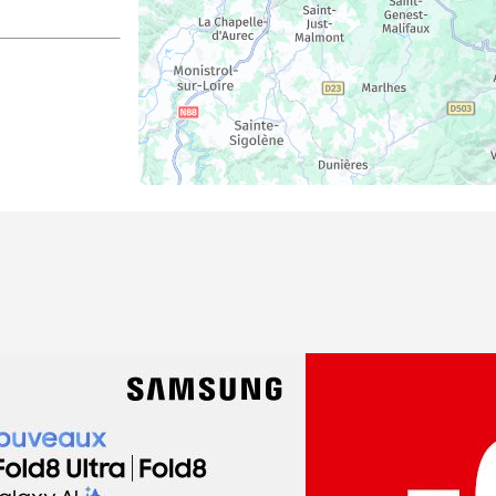
dez-vous
al Foy