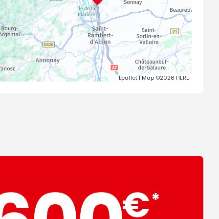
Leaflet
| Map ©2026
HERE