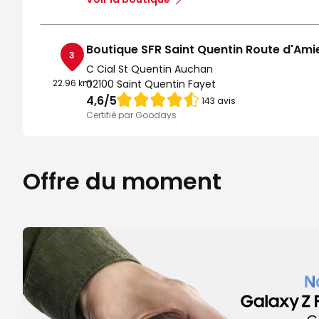
Boutique SFR Saint Quentin Route d'Ami
3
C Cial St Quentin Auchan
22.96 km
02100 Saint Quentin Fayet
Note de 4.6 sur 5
4,6
/5
143 avis
Certifié par Goodays
Ouvert de 09:30 - 20:00
Itinéraire
Prendre ren
Offre du moment
Voir la boutique
Boutique SFR Laon
4
C Cial Carrefour
25.94 km
02000 Laon
Note de 4.7 sur 5
4,7
/5
183 avis
Certifié par Goodays
Ouvert de 09:30 - 19:30