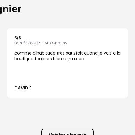
gnier
5
/5
Note de 5 sur 5
Le 28/07/2026 - SFR Chauny
comme d'habitude très satisfait quand je vais a la
boutique toujours bien reçu merci
DAVID F
Voir tous les avis