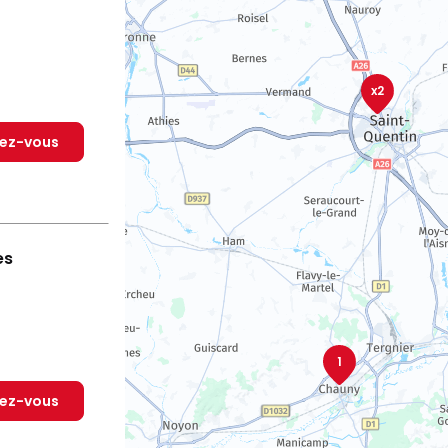
x2
dez-vous
es
1
dez-vous