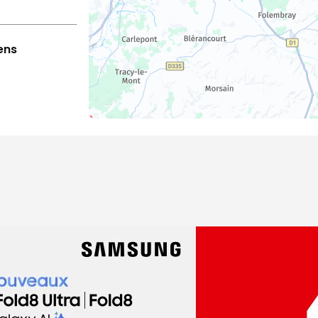
ens
dez-vous