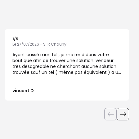
1
/5
Note de 1 sur 5
Le 27/07/2026 - SFR Chauny
Ayant cassé mon tel , je me rend dans votre
boutique afin de trouver une solution. vendeur
très desagreable ne cherchant aucune solution
trouvée sauf un tel ( même pas équivalent ) a un
prix exorbitant . Etant client depuis plus de 20 ans ,
je pense que vos client fidèle ont le droit a un
geste et non un tel à 500€.
vincent D