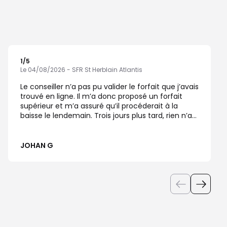
1
/5
Note de 1 sur 5
Le 04/08/2026 - SFR St Herblain Atlantis
Le conseiller n’a pas pu valider le forfait que j’avais
trouvé en ligne. Il m’a donc proposé un forfait
supérieur et m’a assuré qu’il procéderait à la
baisse le lendemain. Trois jours plus tard, rien n’a
été fait.
JOHAN G