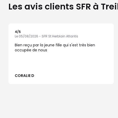
Les avis clients SFR à Trei
4
/5
Note de 4 sur 5
Le 05/08/2026 - SFR St Herblain Atlantis
Bien reçu par la jeune fille qui s'est très bien
occupée de nous
CORALIE D