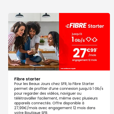
Note de 4.7 sur 5
4,7
/5
147 avis
Certifié par Goodays
Fermé aujourd'hui
Itinéraire
Prendre ren
Voir la boutique
Boutique SFR Saint Sebastien Sur Loire
7
C Cial St Sebastien Auchan
17.29 km
44230 Saint Sebastien sur Loire
Note de 4.5 sur 5
4,5
/5
139 avis
Certifié par Goodays
Fibre starter
Fermé aujourd'hui
Pour les Beaux Jours chez SFR, la Fibre Starter
permet de profiter d’une connexion jusqu’à 1 Gb/s
Itinéraire
Prendre ren
pour regarder des vidéos, naviguer ou
télétravailler facilement, même avec plusieurs
Voir la boutique
appareils connectés. Offre disponible à
27,99€/mois avec engagement 12 mois dans
votre Boutique SFR.