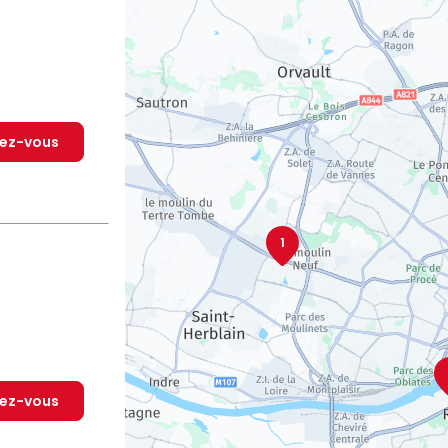
dez-vous
1
dez-vous