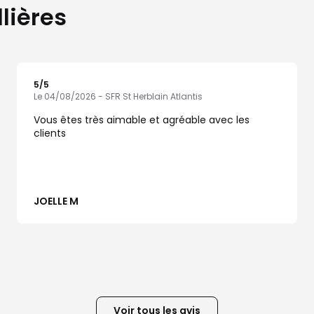
llières
5
/5
Note de 5 sur 5
Le 04/08/2026 - SFR St Herblain Atlantis
Vous êtes très aimable et agréable avec les
clients
JOELLE M
Voir tous les avis