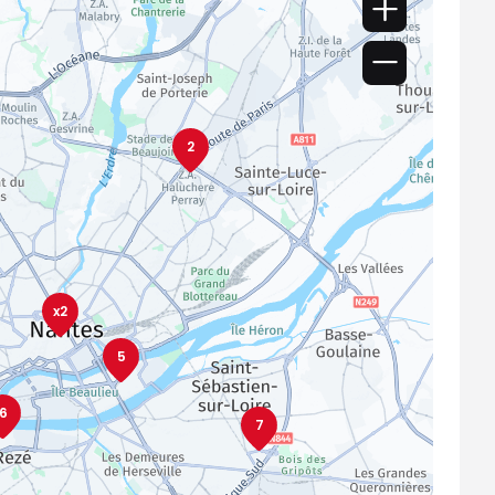
2
x2
5
6
7