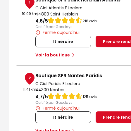
1
C Cial Atlantis E.Leclerc
10.09 km
44800 Saint Herblain
Note de 4.6 sur 5
4,6
/5
218 avis
Certifié par Goodays
Fermé aujourd'hui
Itinéraire
Prendre ren
Voir la boutique
Boutique SFR Nantes Paridis
2
C Cial Paridis E.Leclerc
11.41 km
44300 Nantes
Note de 4.7 sur 5
4,7
/5
125 avis
Certifié par Goodays
Fermé aujourd'hui
Itinéraire
Prendre ren
Voir la boutique