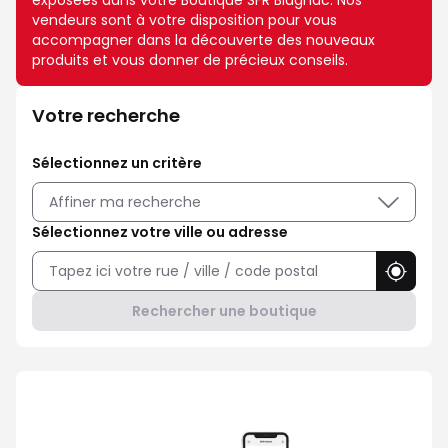
exposées dans votre Boutique SFR Blagnac. Nos
vendeurs sont à votre disposition pour vous
accompagner dans la découverte des nouveaux
produits et vous donner de précieux conseils.
Votre recherche
Sélectionnez un critère
Affiner ma recherche
Sélectionnez votre ville ou adresse
Utilise
Rechercher une boutique
Avec Maison Sécurisée, soyez ra