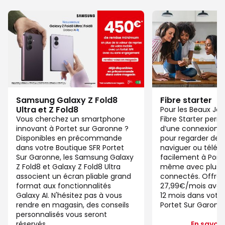
Samsung Galaxy Z Fold8
Fibre starter
Ultra et Z Fold8
Pour les Beaux Jou
Vous cherchez un smartphone
Fibre Starter perm
innovant à Portet sur Garonne ?
d’une connexion ju
Disponibles en précommande
pour regarder des 
dans votre Boutique SFR Portet
naviguer ou télétra
Sur Garonne, les Samsung Galaxy
facilement à Port
Z Fold8 et Galaxy Z Fold8 Ultra
même avec plusieu
associent un écran pliable grand
connectés. Offre 
format aux fonctionnalités
27,99€/mois ave
Galaxy AI. N'hésitez pas à vous
12 mois dans votre
rendre en magasin, des conseils
Portet Sur Garonn
personnalisés vous seront
réservés
En savoir