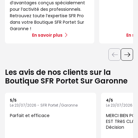
d’avantages conçus spécialement
pour l’activité des professionnels.
Retrouvez toute l’expertise SFR Pro
dans votre Boutique SFR Portet Sur
Garonne !
En savoir plus
En sa
Les avis de nos clients sur la
Boutique SFR Portet Sur Garonne
5
/5
4
/5
Note de 5 sur 5
Note de 4 sur 5
Le 23/07/2026 - SFR Portet /Garonne
Le 23/07/2026 - 
Parfait et efficace
MERCI BIEN POU
EST TRèS CLAIR
Décision