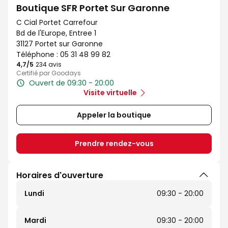
Boutique SFR Portet Sur Garonne
C Cial Portet Carrefour
Bd de l'Europe, Entree 1
31127 Portet sur Garonne
Téléphone :
05 31 48 99 82
4,7
/5
Note de 4.7 sur 5
234 avis
Certifié par Goodays
Ouvert de 09:30 - 20:00
Visite virtuelle
Appeler la boutique
Prendre rendez-vous
Horaires d'ouverture
Lundi
09:30 - 20:00
Mardi
09:30 - 20:00