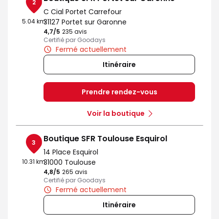
2
C Cial Portet Carrefour
5.04 km
31127 Portet sur Garonne
4,7
/5
Note de 4.7 sur 5
235 avis
Certifié par Goodays
Fermé actuellement
Itinéraire
Prendre rendez-vous
Voir la boutique
Boutique SFR Toulouse Esquirol
3
14 Place Esquirol
10.31 km
31000 Toulouse
4,8
/5
Note de 4.8 sur 5
265 avis
Certifié par Goodays
Fermé actuellement
Itinéraire