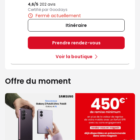
4,6
/5
Note de 4.6 sur 5
202 avis
Certifié par Goodays
Fermé actuellement
Itinéraire
Prendre rendez-vous
Voir la boutique
Offre du moment