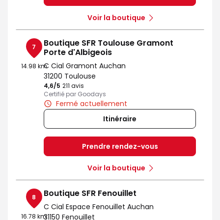
Voir la boutique
Boutique SFR Toulouse Gramont
7
Porte d'Albigeois
C Cial Gramont Auchan
14.98 km
31200 Toulouse
4,6
/5
Note de 4.6 sur 5
211 avis
Certifié par Goodays
Fermé actuellement
Itinéraire
Prendre rendez-vous
Voir la boutique
Boutique SFR Fenouillet
8
C Cial Espace Fenouillet Auchan
16.78 km
31150 Fenouillet