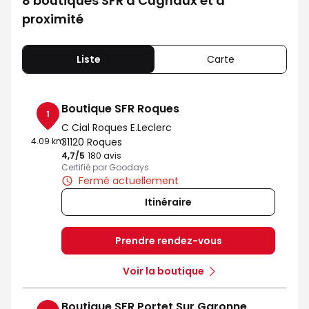
8 boutiques SFR à Cugnaux et à
proximité
Liste
Carte
Boutique SFR Roques
1
C Cial Roques E.Leclerc
4.09 km
31120 Roques
4,7
/5
Note de 4.7 sur 5
180 avis
Certifié par Goodays
Fermé actuellement
Itinéraire
Prendre rendez-vous
Voir la boutique
Boutique SFR Portet Sur Garonne