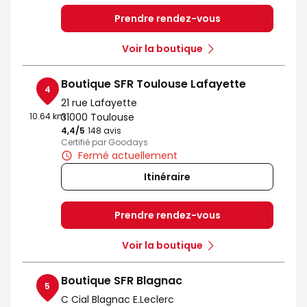
Prendre rendez-vous
Voir la boutique
Boutique SFR Toulouse Lafayette
4
21 rue Lafayette
10.64 km
31000 Toulouse
4,4
/5
Note de 4.4 sur 5
148 avis
Certifié par Goodays
Fermé actuellement
Itinéraire
Prendre rendez-vous
Voir la boutique
Boutique SFR Blagnac
5
C Cial Blagnac E.Leclerc