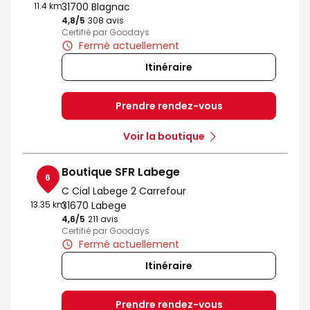
11.4 km
31700 Blagnac
4,8
/5
Note de 4.8 sur 5
308 avis
Certifié par Goodays
Fermé actuellement
Itinéraire
Prendre rendez-vous
Voir la boutique
Boutique SFR Labege
6
C Cial Labege 2 Carrefour
13.35 km
31670 Labege
4,6
/5
Note de 4.6 sur 5
211 avis
Certifié par Goodays
Fermé actuellement
Itinéraire
Prendre rendez-vous