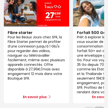
Fibre starter
Forfait 500 Go
Pour les Beaux Jours chez SFR, la
Prêt à explorer l
Fibre Starter permet de profiter
vous soucier de v
d’une connexion jusqu’à 1 Gb/s
consommation de
pour regarder des vidéos,
forfait 5G+ est di
naviguer ou télétravailler
une enveloppe gé
facilement, même avec plusieurs
Go. Pour vos voya
appareils connectés. Offre
35 Go depuis 70 d
disponible à 27,99€/mois avec
comme les États-U
engagement 12 mois dans votre
et la Thaïlande ! 
Boutique SFR.
seulement 19€99/
engagement, pour 
SFR. Profitez de la
rendant dans votr
En savoir plus
En savoir