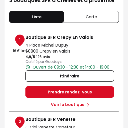
3 boutiques SFR à Chelles et à proximité
Liste
Carte
Boutique SFR Crepy En Valois
1
4 Place Michel Dupuy
16.61 km
60800 Crepy en Valois
4,9
/5
Note de 4.9 sur 5
126 avis
Certifié par Goodays
Ouvert de 09:30 - 12:30 et 14:00 - 19:00
Itinéraire
Prendre rendez-vous
Voir la boutique
Boutique SFR Venette
2
C Cial Venette Carrefour