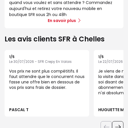
quand vous voulez et sans attendre ? Commandez
aujourd'hui et retirez votre nouveau mobile en
boutique SFR sous 2h ou 48h
En savoir plus
Les avis clients SFR à Chelles
1
/5
1
/5
Note de 1 sur 5
Note de 1 sur 5
Le 30/07/2026 - SFR Crepy En Valois
Le 22/07/2026 - 
Vos prix ne sont plus compétitifs. Il
Je viens de m
faut attendre que le concurrent nous
la visite dans 
fasse une offre bien en dessous de
soi disant de s
vos prix sans frais de dossier.
abonnement cyber 
n'ai absolumen
rir demandé. Je vous prie d'annuler
cette transact
suite la socié
PASCAL T
HUGUETTE M
Faucheux PS. Je suis très en colère
d'autant que l
de rien