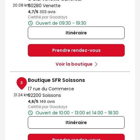
20.08 km
60280 Venette
4,7
/5
Note de 4.7 sur 5
303 avis
Certifié par Goodays
Ouvert de 09:30 - 19:30
Itinéraire
Prendre rendez-vous
Voir la boutique
Boutique SFR Soissons
3
17 rue du Commerce
21.24 km
02200 Soissons
4,6
/5
Note de 4.6 sur 5
149 avis
Certifié par Goodays
Ouvert de 10:00 - 13:00 et 14:00 - 18:30
Itinéraire